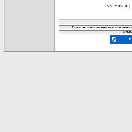
<< Назад
|
карта новых документов
При полном или частичном использовании 
© 2006