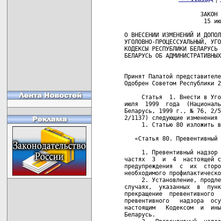
                      ЗАКОН РЕСПУБЛИКИ БЕЛАРУСЬ
                       15 июля 2008 г. № 411-З

О ВНЕСЕНИИ ИЗМЕНЕНИЙ И ДОПОЛНЕНИЙ В УГОЛОВНЫЙ,
УГОЛОВНО-ПРОЦЕССУАЛЬНЫЙ, УГОЛОВНО-ИСПОЛНИТЕЛЬНЫЙ
КОДЕКСЫ РЕСПУБЛИКИ БЕЛАРУСЬ И КОДЕКС РЕСПУБЛИКИ
БЕЛАРУСЬ ОБ АДМИНИСТРАТИВНЫХ ПРАВОНАРУШЕНИЯХ


Принят Палатой представителей 27 июня 2008 года
Одобрен Советом Республики 28 июня 2008 года

     Статья  1. Внести в Уголовный кодекс Республики Беларусь  от  9
июля  1999  года  (Национальный  реестр  правовых  актов  Республики
Беларусь, 1999 г., № 76, 2/50; 2003 г., № 8, 2/922; 2005 г., №  121,
2/1137) следующие изменения и дополнение:
     1. Статью 80 изложить в следующей редакции:
   
   «Статья 80. Превентивный надзор
             
     1. Превентивный надзор устанавливается за лицами, указанными  в
частях  3  и  4  настоящей статьи, для наблюдения за их  поведением,
предупреждения  с  их  стороны  преступлений  и  оказания   на   них
необходимого профилактического воздействия.
     2. Установление, продление, приостановление, возобновление и  в
случаях,  указанных  в  пунктах  1-3  части  11  настоящей   статьи,
прекращение  превентивного  надзора, а  также  изменение  требований
превентивного   надзора  осуществляются  судом  в   соответствии   с
настоящим   Кодексом  и  иными  законодательными  актами  Республики
Беларусь.
     3.  Превентивный  надзор после освобождения из  исправительного
учреждения устанавливается:
     1) за лицом, допустившим особо опасный рецидив преступлений;
     2)  за  лицом, достигшим восемнадцатилетнего возраста,  судимым
за  преступление,  совершенное в составе организованной  группы  или
преступной организации.
     4.  Превентивный  надзор после освобождения из  исправительного
учреждения может быть установлен:
     1)  за  лицом, достигшим восемнадцатилетнего возраста,  судимым
за  совершение тяжкого или особо тяжкого преступления  либо  судимым
два  или  более  раза к наказанию в виде лишения  свободы  за  любые
умышленные  преступления,  если  в соответствии  с  законодательными
актами Республики Беларусь на момент освобождения из исправительного
учреждения  оно  признано злостно нарушающим  установленный  порядок
отбывания наказания;
     2)  за  лицом, достигшим восемнадцатилетнего возраста,  судимым
за  совершение тяжкого или особо тяжкого преступления  либо  судимым
два  или  более  раза к наказанию в виде лишения  свободы  за  любые
умышленные преступления, если после отбытия наказания в виде лишения
свободы   оно   более  двух  раз  в  течение  года  привлекалось   к
административной   ответственности  за  совершение  административных
правонарушений,  за  которые законом предусмотрено  административное
взыскание в виде административного ареста.
     5.  За  лицом,  указанным в пункте 1 части 3 настоящей  статьи,
превентивный надзор устанавливается до снятия судимости.
     6.  За  лицами,  указанными  в пункте  2  части  3  и  части  4
настоящей  статьи, превентивный надзор устанавливается  на  срок  от
шести месяцев до двух лет.
     7.  Суд  обязывает  лицо,  за которым  установлен  превентивный
надзор, соблюдать следующие требования превентивного надзора:
     1)  прибыть  в установленный срок к избранному месту жительства
и зарегистрироваться в органе внутренних дел;
     2)  уведомлять орган внутренних дел о перемене места  работы  и
(или) жительства;
     3)  выезжать за пределы района (города) по служебным  и  личным
делам только с согласия органа внутренних дел.
     8.  Суд  при  установлении превентивного надзора  или  при  его
осуществлении может обязать лицо, за которым установлен превентивный
надзор, соблюдать следующие требования превентивного надзора:
     1) не посещать определенные места;
     2) не покидать свое жилище в определенное время суток;
     3)  являться в орган внутренних дел для регистрации  от  одного
до четырех раз в месяц.
     9.  Превентивный надзор приостанавливается при осуждении  лица,
за  которым  он  был  установлен, к  наказанию  в  виде  ограничения
свободы,    ареста    или   направлении   его   в   лечебно-трудовой
профилакторий.
     10.   Превентивный  надзор  за  лицом,  указанным  в  части   9
настоящей  статьи,  возобновляется  с  момента  отбытия  этим  лицом
наказания или освобождения из лечебно-трудового профилактория.
     11. Превентивный надзор прекращается:
     1)  по  истечении  срока, на который он  был  установлен,  если
превентивный надзор не был продлен судом в соответствии с  настоящим
Кодексом и иными законодательными актами Республики Беларусь;
     2) в случае погашения или снятия судимости;
     3)  досрочно по представлению органа внутренних дел, если лицо,
за  которым  установлен  превентивный надзор,  соблюдало  требования
превентивного надзора и не совершало преступлений и административных
правонарушений.  При этом в отношении лица, указанного  в  пункте  1
части  3 настоящей статьи, превентивный надзор прекращается не ранее
как  по истечении трех лет после отбытия им наказания в виде лишения
свободы;
     4)  в случае осуждения лица, за которым установлен превентивный
надзор, к наказанию в виде лишения свободы;
     5)  в  случае  смерти лица, за которым установлен  превентивный
надзор.
     12.  Превентивный надзор за лицами, указанными в пункте 2 части
3  и  части 4 настоящей статьи, может быть продлен судом в  пределах
срока  судимости  в  случае  несоблюдения  этими  лицами  требований
превентивного надзора.».
     2. Статью 229 изложить в следующей редакции:
   
   «Статья 229. Незаконные экспорт или передача в целях экспорта
             объектов экспортного контроля
             
     1.  Незаконные  экспорт или передача в целях экспорта  объектов
экспортного  контроля, которые заведомо могут быть использованы  при
разработке  (создании),  производстве,  эксплуатации,  модернизации,
модификации, ремонте, монтаже, техническом обслуживании вооружения и
военной    техники    (при   отсутствии   признаков    преступлений,
предусмотренных 