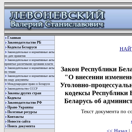
Главная
Законодательство РБ
Кодексы Беларуси
НАЙ
Законодательные и нормативные акты
по дате принятия
Законодательные и нормативные акты
принятые различными органами власти
Закон Республики Бела
Законодательные и нормативные акты
по темам
"О внесении изменен
Законодательные и нормативные акты
по виду документы
Уголовно-процессуаль
Международное право в Беларуси
Законодательство СССР
кодексы Республики 
Законы других стран
Кодексы
Беларусь об админис
Законодательство РФ
Право Украины
Текст документа по с
Полезные ресурсы
Контакты
Новости сайта
Поиск документа
<< Назад
|