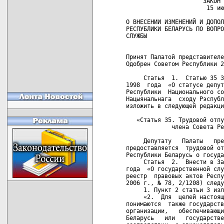
                      ЗАКОН РЕСПУБЛИКИ БЕЛАРУСЬ
                       15 июля 2008 г. № 409-З

О ВНЕСЕНИИ ИЗМЕНЕНИЙ И ДОПОЛНЕНИЙ В НЕКОТОРЫЕ ЗАКОНЫ
РЕСПУБЛИКИ БЕЛАРУСЬ ПО ВОПРОСАМ ГОСУДАРСТВЕННОЙ
СЛУЖБЫ


Принят Палатой представителей 17 июня 2008 года
Одобрен Советом Республики 28 июня 2008 года

     Статья  1.  Статью 35 Закона Республики Беларусь  от  4  ноября
1998  года  «О статусе депутата Палаты представителей, члена  Совета
Республики  Национального собрания Республики  Беларусь»  (Ведамасці
Нацыянальнага  сходу Рэспублікі Беларусь, 1998 г., №  35,  ст.  516)
изложить в следующей редакции:
   
   «Статья 35. Трудовой отпуск депутата Палаты представителей,
             члена Совета Республики
             
     Депутату   Палаты   представителей,  члену  Совета   Республики
предоставляется  трудовой отпуск в соответствии с  законодательством
Республики Беларусь о государственной службе.».
     Статья  2.  Внести в Закон Республики Беларусь от 14 июня  2003
года  «О государственной службе в Республике Беларусь» (Национальный
реестр  правовых актов Республики Беларусь, 2003 г.,  №  70,  2/953;
2006 г., № 78, 2/1208) следующие изменения и дополнения:
     1. Пункт 2 статьи 3 изложить в следующей редакции:
     «2.  Для  целей настоящего Закона под государственными органами
понимаются  также государственные учреждения и иные  государственные
организации,   обеспечивающие  деятельность  Президента   Республики
Беларусь   или   государственных  органов,   работники   которых   в
соответствии  с законодательными актами, закрепляющими  их  правовой
статус, являются государственными служащими.».
     2. В пункте 1 статьи 7:
     в   подпункте   1.5   слово   «Прокуратуры»   заменить   словом
«прокуратуры»;
     подпункт 1.11 изложить в следующей редакции:
     «1.11. иных государственных органах.».
     3.   В   пункте   1   статьи   10   слова   «Прокуратурой»    и
«Государственным    комитетом    пограничных     войск»     заменить
соответственно словами «Генеральной прокуратурой» и «Государственным
пограничным комитетом».
     4. В статье 12:
     в пункте 1:
     абзац второй изложить в следующей редакции:
     «Президентом  Республики  Беларусь, -  для  присвоения  классов
государственным   служащим   Администрации   Президента   Республики
Беларусь,    Государственного   секретариата   Совета   Безопасности
Республики  Беларусь, Комитета государственного контроля  Республики
Беларусь  и  его органов, Национального банка Республики Беларусь  и
его   структурных   подразделений,  Управления   делами   Президента
Республики   Беларусь,  Департамента  по  гуманитарной  деятельности
Управления  делами Президента Республики Беларусь,  государственного
учреждения  «Главное  управление  по  обслуживанию  дипломатического
корпуса   и   официальных  делегаций  «Дипсервис»,   Государственной
инспекции  охраны  животного  и растительного  мира  при  Президенте
Республики   Беларусь,   Информационно-аналитического   центра   при
Администрации  Президента Республики Беларусь, Национального  центра
законодательства   и  правовых  исследований  Республики   Беларусь,
Национального   центра  правовой  информации  Республики   Беларусь,
Национальной     государственной    телерадиокомпании     Республики
Беларусь;»;
     в  абзаце восьмом слова «Прокуратурой» и «ее аппарата» заменить
соответственно   словами  «Генеральной  прокуратурой»   и   «органов
прокуратуры Республики Беларусь»;
     в  абзаце  девятом  слово «подведомственных»  заменить  словами
«подчиненных (подведомственных)»;
     в  абзаце  одиннадцатом слова «иных подведомственных»  заменить
словом «подчиненных»;
     пункт   2   дополнить  словами  «,  если  иное  не  установлено
Президентом Республики Беларусь».
     5. В пункте 1 статьи 13:
     часть   третью  после  слов  «орденами  и  медалями  Республики
Беларусь  и  СССР»  дополнить словами «,  за  исключением  юбилейных
медалей Республики Беларусь и СССР»;
     дополнить пункт частями пятой и шестой следующего содержания:
     «Присвоение  классов  по  основаниям,  предусмотренным   частью
третьей настоящего пункта, может быть произведено один раз за период
нахождения государственного служащего на государственной службе.
     При  поступлении лица, имеющего квалификационный  класс  судьи,
на  работу в государственный орган на государственную должность  ему
может  быть  в  установленном  порядке  присвоен  в  соответствии  с
квалификационным   классом  более  высокий  класс   государственного
служащего,  чем предусмотренный по данной государственной должности,
но не более чем на два класса.».
     6.  Статью  15  после  слов «является» и «служащего»  дополнить
соответственно словами «официальным» и «и занимаемую им должность».
     7.   Абзац   четвертый   пункта  1   статьи   16   после   слов
«государственных  должностей,» дополнить словами  «квалификационного
экзамена для лиц, впервые поступающих на государственную службу,».
     8.  Подпункт  1.9  пункта  1 статьи  20  изложить  в  следующей
редакции:
     «1.9.   публикации  и  выступления,  связанные  с   исполнением
служебных  обязанностей,  в  порядке и  на  условиях,  установленных
настоящим Законом и иными актами законодательства;».
     9. Статью 21 дополнить пунктом 1-1 следующего содержания:
     «1-1.  Законодательными  актами  могут  быть  установлены  иные
обязанности государственного служащего.».
     10. В пункте 1 статьи 22:
     в  подпункте  1.2  слово «законодательством»  заменить  словами
«законодательными актами»;
     в  подпункте 1.5 слова «осуществляемой в порядке и на условиях,
установленных законодательством» заменить словами «осуществляемых по
согласованию  с  руководителем государственного  органа,  в  котором
государственный  служащий  занимает государственную  должность,  или
уполномоченным им лицом»;
     подпункт 1.8 изложить в следующей редакции:
     «1.8.  принимать имущество (подарки) или получать другую выгоду
в  виде  услуги  в  связи с исполнение