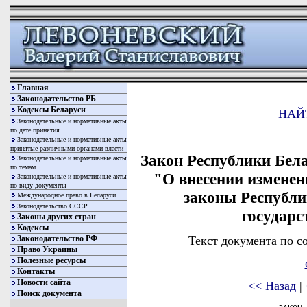
Главная
Законодательство РБ
Кодексы Беларуси
НАЙ
Законодательные и нормативные акты
по дате принятия
Законодательные и нормативные акты
принятые различными органами власти
Закон Республики Бела
Законодательные и нормативные акты
по темам
"О внесении изменен
Законодательные и нормативные акты
по виду документы
законы Республи
Международное право в Беларуси
Законодательство СССР
государ
Законы других стран
Кодексы
Текст документа по с
Законодательство РФ
Право Украины
Полезные ресурсы
Контакты
Новости сайта
<< Назад
|
Поиск документа