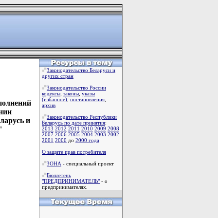
Законодательство Беларуси и
других стран
Законодательство России
кодексы
,
законы
,
указы
(избанное)
,
постановления
,
ополнений
архив
нии
Законодательство Республики
ларусь и
Беларусь по дате принятия
:
"
2013
2012
2011
2010
2009
2008
2007
2006
2005
2004
2003
2002
2001
2000
до
2000 года
О защите прав потребителя
ЗОНА
- специальный проект
Бюллетень
"ПРЕДПРИНИМАТЕЛЬ"
- о
предпринимателях.