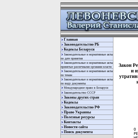
Главная
Законодательство РБ
Кодексы Беларуси
Законодательные и нормативные акты
по дате принятия
Законодательные и нормативные акты
Закон Ре
принятые различными органами власти
и 
Законодательные и нормативные акты
по темам
утратив
Законодательные и нормативные акты
по виду документы
Международное право в Беларуси
Законодательство СССР
Законы других стран
Кодексы
Законодательство РФ
Право Украины
                      ЗАКОН РЕСПУБЛИКИ БЕЛАРУСЬ
                       15 июля 2008 г. № 408-З

О ВНЕСЕНИИ ДОПОЛНЕНИЙ И ИЗМЕНЕНИЙ В НЕКОТОРЫЕ ЗАКОНЫ
РЕСПУБЛИКИ БЕЛАРУСЬ И ПРИЗНАНИИ УТРАТИВШИМИ СИЛУ
НЕКОТОРЫХ ЗАКОНОДАТЕЛЬНЫХ АКТОВ РЕСПУБЛИКИ БЕЛАРУСЬ И
ИХ ОТДЕЛЬНЫХ ПОЛОЖЕНИЙ ПО ВОПРОСАМ ЖИЛИЩНЫХ ОТНОШЕНИЙ


Принят Палатой представителей 17 июня 2008 года
Одобрен Советом Республики 28 июня 2008 года

     Статья 1. Внести в
Полезные ресурсы
Контакты
Новости сайта
Поиск документа