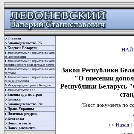
Главная
Законодательство РБ
Кодексы Беларуси
НАЙ
Законодательные и нормативные акты
по дате принятия
Законодательные и нормативные акты
принятые различными органами власти
Закон Республики Бела
Законодательные и нормативные акты
по темам
"О внесении допол
Законодательные и нормативные акты
по виду документы
Республики Беларусь 
Международное право в Беларуси
Законодательство СССР
стан
Законы других стран
Кодексы
Текст документа по с
Законодательство РФ
Право Украины
Полезные ресурсы
Контакты
Новости сайта
<< Назад
|
Поиск документа