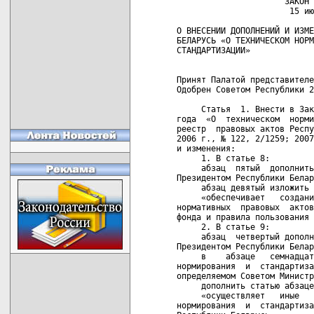
                      ЗАКОН 
                       15 ию
О ВНЕСЕНИИ ДОПОЛНЕНИЙ И ИЗМЕ
БЕЛАРУСЬ «О ТЕХНИЧЕСКОМ НОРМ
СТАНДАРТИЗАЦИИ»

Принят Палатой представителе
Одобрен Советом Республики 2
     Статья  1. Внести в Зак
года  «О  техническом  норми
реестр  правовых актов Респу
2006 г., № 122, 2/1259; 2007
и изменения:

     1. В статье 8:

     абзац  пятый  дополнить
Президентом Республики Белар
     абзац девятый изложить 
     «обеспечивает   создани
нормативных  правовых  актов
фонда и правила пользования 
     2. В статье 9:

     абзац  четвертый дополн
Президентом Республики Белар
     в    абзаце   семнадцат
нормирования  и  стандартиза
определяемом Советом Министр
     дополнить статью абзаце
     «осуществляет   иные   
нормирования  и  стандартиза