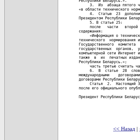
Республики Беларусь.».

     3.  Из  абзаца пятого ч
«в области технического норм
     4.  Статью  23  дополни
Президентом Республики Белар
     5. В статье 25:

     после   части   второй 
содержания:

     «Информация о техническ
технического  нормирования и
Государственного  комитета  
государственных  органов,  у
компьютерной сети Интернет и
также  в  их  печатных издан
Республики Беларусь.»;

     часть третью считать ча
     6.  В  статье  28  слов
международными    договорами
договорами Республики Белару
     Статья  2.  Настоящий З
после его официального опубл
Президент Республики Беларус
<< Назад
|
карта новых документов