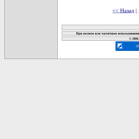
<< Назад
|
карта новых документов
При полном или частичном использовании 
© 2006