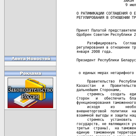
                      ЗАКОН РЕСПУБЛИКИ БЕЛАРУСЬ
                       9 июля 2008 г. № 386-З

О РАТИФИКАЦИИ СОГЛАШЕНИЯ О ЕДИНЫХ МЕРАХ НЕТАРИФНОГО
РЕГУЛИРОВАНИЯ В ОТНОШЕНИИ ТРЕТЬИХ СТРАН


Принят Палатой представителей 10 июня 2008 года
Одобрен Советом Республики 20 июня 2008 года

     Ратифицировать   Соглашение   о   единых   мерах    нетарифного
регулирования в отношении третьих стран, подписанное в г. Москве  25
января 2008 года.
     
Президент Республики Беларусь                            А.Лукашенко
                                  
                             СОГЛАШЕНИЕ
 о единых мерах нетарифного регулирования в отношении третьих стран
                                  
     Правительство  Республики  Беларусь,  Правительство  Республики
Казахстан   и   Правительство  Российской  Федерации,  именуемые   в
дальнейшем Сторонами,
     стремясь   создать  единую  таможенную  территорию   государств
Сторон   и   обеспечить  благоприятные  условия   для   эффективного
функционирования таможенного союза,
     исходя     из     необходимости    проведения     согласованной
внешнеторговой  политики  на  принципах недискриминации,  гласности,
взаимной выгоды и защиты национальных интересов,
     стремясь   установить  единый  порядок   импорта   товаров   из
государств, не являющихся участниками настоящего Соглашения (далее -
третьи  страны),  на таможенные территории государств  Сторон  и  на
единую  таможенную территорию государств Сторон после ее создания  и
экспорта товаров с этих территорий,
     учитывая   необходимость  применения  единых  мер   нетарифного
регулирования в отношении третьих стран,
     руководствуясь    общепризнанными    принципами    и    нормами
международного права,
     согласились о нижеследующем:
                                  
                              Статья 1
                          Основные понятия
                                  
     Понятия,   используемые   в  настоящем   Соглашении,   означают
следующее:
     «внешнеторговая  деятельность» - деятельность по  осуществлению
сделок в области внешней торговли товарами;
     «внешняя  торговля товарами» - экспорт и (или) импорт  товаров.
Перемещение  товаров с одной части таможенной территории государства
Стороны на другую часть его таможенной территории, если такие  части
не  связаны  между  собой  сухопутной  территорией,  а  также  через
таможенную  территорию иностранного государства не является  внешней
торговлей товарами;
     «единая  таможенная  территория»  -  территория,  состоящая  из
таможенных территорий государств Сторон;
     «импорт   товара»  -  ввоз  товара  на  таможенную   территорию
государства Стороны или на единую таможенную территорию с таможенных
территорий третьих стран без обязательства об обратном вывозе;
     «исключительное  право  на  экспорт и  (или)  импорт  отдельных
видов  товаров» - право на осуществление внешнеторговой деятельности
в  отношении  отдельных  видов товаров,  предоставляемое  на  основе
лицензии,  которая  выдается уполномоченным государственным  органом
исполнительной власти;
     «количественные  ограничения экспорта и (или) импорта»  -  меры
по  количественному ограничению внешней торговли  товарами,  которые
могут быть введены путем установления квот;
     «лицензия»  и  (или)  «разрешение» - специальные  документы  на
право осуществления экспорта и (или) импорта товаров;
     «лицензирование»     -    комплекс    административных     мер,
устанавливающий порядок предоставления лицензий и (или) разрешений;
     «наблюдение  за  экспортом  и (или)  импортом  отдельных  видов
товаров»  -  временная  мера, устанавливаемая  в  целях  мониторинга
динамики   экспорта   и  (или)  импорта  отдельных   видов   товаров
(автоматическое лицензирование);
     «разрешительный     порядок»    -     порядок     осуществления
внешнеторговых    операций    с    отдельными    видами     товаров,
предусматривающий     лицензирование     или     применение     иных
административных  мер регулирования внешнеторговой  деятельности,  а
также  таможенный  контроль и таможенное оформление  таких  товаров,
перемещаемых  за  пределы таможенной территории государства  Стороны
или за пределы единой таможенной территории;
     «уполномоченный государственный орган исполнительной власти»  -
орган  исполнительной власти государства Стороны, наделенный  правом
выдачи лицензий и (или) разрешений;
     «участники  внешнеторговой деятельности» - юридические  лица  и
организации, не являющиеся юридическими лицами, зарегистрированные в
одном   из   государств  Сторон  и  созданные   в   соответствии   с
законодательством  этого  государства,  физические   лица,   имеющие
постоянное  или  преимущественное  место  жительства  на  территории
одного из государств Сторон, являющиеся гражданами этого государства
или    имеющие   право   постоянного   проживания   в    нем    либо
зарегистрированные  в  качестве  индивидуальных  предпринимателей  в
соответствии с законодательством этого государства;
     «экспорт   товара»  -  вывоз  товара  с  таможенной  территории
государства Стороны или с единой таможенной территории на таможенные
территории третьих стран без обязательства об обратном ввозе;
     «меры  нетарифного регулирования» - комплекс мер  регулирования
внешней    торговли   товарами,   осуществляемый   путем    введения
количественных   и   иных  запретов  и  ограничений   экономического
характера.
                                  
                              Статья 2
           Применение единых мер нетарифного регулирования
                                  
     1.   В   отношении  торговли  с  третьими  странами  на  единой
таможенной    территории   применяются   единые   меры   нетарифного
регулирования  на основе принципов, изложенных в  статьях  3-6  и  9
настоящего Соглашения.
     2.   Порядок  введения  и  применения  единых  мер  нетарифного
регулирования определяется отдельными соглашениями Сторон.
              