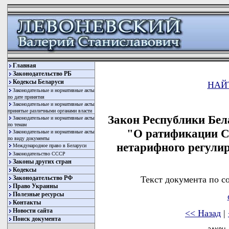
Главная
Законодательство РБ
Кодексы Беларуси
НАЙ
Законодательные и нормативные акты
по дате принятия
Законодательные и нормативные акты
принятые различными органами власти
Закон Республики Бела
Законодательные и нормативные акты
по темам
"О ратификации С
Законодательные и нормативные акты
по виду документы
нетарифного регули
Международное право в Беларуси
Законодательство СССР
Законы других стран
Кодексы
Текст документа по с
Законодательство РФ
Право Украины
Полезные ресурсы
Контакты
Новости сайта
<< Назад
|
Поиск документа