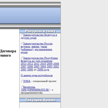
Законодательство Беларуси и
других стран
Законодательство России
кодексы
,
законы
,
указы
(избанное)
,
постановления
,
 Договора
архив
енного
Законодательство Республики
Беларусь по дате принятия
:
2013
2012
2011
2010
2009
2008
2007
2006
2005
2004
2003
2002
2001
2000
до
2000 года
О защите прав потребителя
ЗОНА
- специальный проект
Бюллетень
"ПРЕДПРИНИМАТЕЛЬ"
- о
предпринимателях.