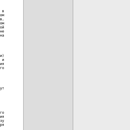
 в

ом

в,

ом

ой

не

на

и)

 и

ия

го

ут

го

ия

зу

ря
