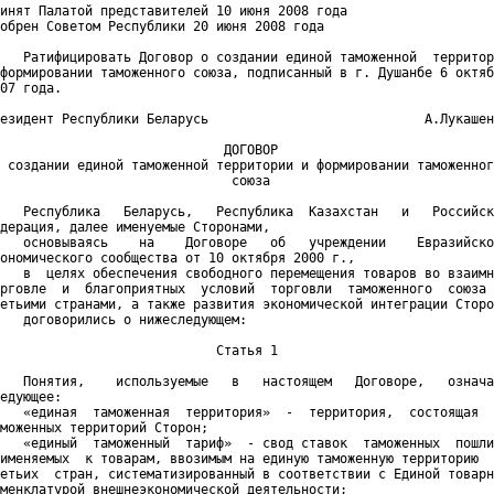
инят Палатой представителей 10 июня 2008 года

обрен Советом Республики 20 июня 2008 года

   Ратифицировать Договор о создании единой таможенной  территор
формировании таможенного союза, подписанный в г. Душанбе 6 октяб
07 года.

езидент Республики Беларусь                            А.Лукашен
                             ДОГОВОР

 создании единой таможенной территории и формировании таможенног
                              союза

   Республика   Беларусь,   Республика  Казахстан   и   Российск
дерация, далее именуемые Сторонами,

   основываясь    на    Договоре   об   учреждении    Евразийско
ономического сообщества от 10 октября 2000 г.,

   в  целях обеспечения свободного перемещения товаров во взаимн
рговле  и  благоприятных  условий  торговли  таможенного  союза 
етьими странами, а также развития экономической интеграции Сторо
   договорились о нижеследующем:

                            Статья 1

   Понятия,    используемые   в   настоящем   Договоре,   означа
едующее:

   «единая  таможенная  территория»  -  территория,  состоящая  
моженных территорий Сторон;

   «единый  таможенный  тариф»  - свод ставок  таможенных  пошли
именяемых  к товарам, ввозимым на единую таможенную территорию  
етьих  стран, систематизированный в соответствии с Единой товарн
менклатурой внешнеэкономической деятельности;
