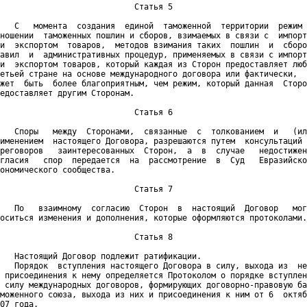
                            Статья 5

   С   момента  создания  единой  таможенной  территории  режим 
ношении  таможенных пошлин и сборов, взимаемых в связи с  импорт
и  экспортом  товаров,  методов взимания таких  пошлин  и  сборо
авил  и  административных процедур, применяемых в связи с импорт
и  экспортом товаров, который каждая из Сторон предоставляет люб
етьей стране на основе международного договора или фактически,  
жет  быть  более благоприятным, чем режим, который данная  Сторо
едоставляет другим Сторонам.

                            Статья 6

   Споры   между  Сторонами,  связанные  с  толкованием  и   (ил
именением  настоящего Договора, разрешаются путем  консультаций 
реговоров   заинтересованных  Сторон,  а  в  случае   недостижен
гласия   спор  передается  на  рассмотрение  в  Суд   Евразийско
ономического сообщества.

                            Статья 7

   По   взаимному  согласию  Сторон  в  настоящий  Договор   мог
оситься изменения и дополнения, которые оформляются протоколами.

                            Статья 8

   Настоящий Договор подлежит ратификации.

   Порядок  вступления настоящего Договора в силу, выхода из  не
 присоединения к нему определяется Протоколом о порядке вступлен
 силу международных договоров, формирующих договорно-правовую ба
моженного союза, выхода из них и присоединения к ним от 6  октяб
07 года.
