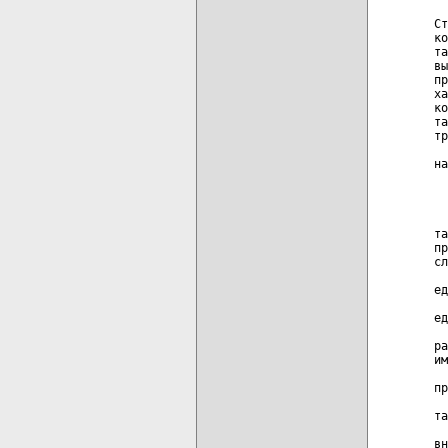
  
Ст
ко
та
вы
пр
ха
ко
та
тр
  
на
  
  
та
пр
сл
  
ед
  
ед
  
ра
им
  
пр
  
та
  
вн