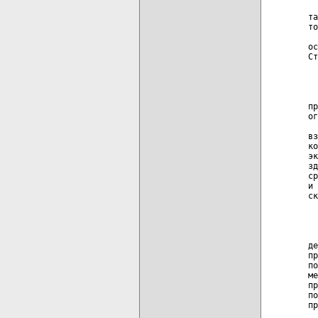
  
та
то
  
ос
Ст
  
  
пр
ог
  
вз
ко
эк
зд
ср
и 
ск
  
  
де
пр
по
ме
пр
по
пр