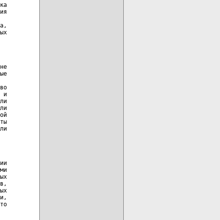
ка

ия

а,

ых

не

ые

во

 и

ли

ли

ой

ты

ли

ии

ми

ых

в,

ых

и,

то
