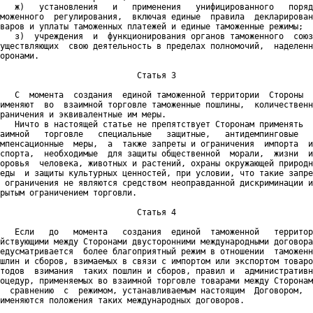
   ж)   установления   и   применения   унифицированного   поряд
моженного  регулирования,  включая единые  правила  декларирован
варов и уплаты таможенных платежей и единые таможенные режимы;

   з)  учреждения  и  функционирования органов таможенного  союз
уществляющих  свою деятельность в пределах полномочий,  наделенн
оронами.

                            Статья 3

   С  момента  создания  единой таможенной территории  Стороны  
именяют  во  взаимной торговле таможенные пошлины,  количественн
раничения и эквивалентные им меры.

   Ничто в настоящей статье не препятствует Сторонам применять  
аимной   торговле   специальные   защитные,   антидемпинговые   
мпенсационные  меры,  а  также запреты и ограничения  импорта  и
спорта,  необходимые  для защиты общественной  морали,  жизни  и
оровья  человека, животных и растений, охраны окружающей природн
еды  и защиты культурных ценностей, при условии, что такие запре
 ограничения не являются средством неоправданной дискриминации и
рытым ограничением торговли.

                            Статья 4

   Если   до   момента   создания  единой  таможенной   территор
йствующими между Сторонами двусторонними международными договора
едусматривается  более благоприятный режим в отношении  таможенн
шлин и сборов, взимаемых в связи с импортом или экспортом товаро
тодов  взимания  таких пошлин и сборов, правил и  административн
оцедур, применяемых во взаимной торговле товарами между Сторонам
  сравнению  с  режимом, устанавливаемым настоящим  Договором,  
именяются положения таких международных договоров.
