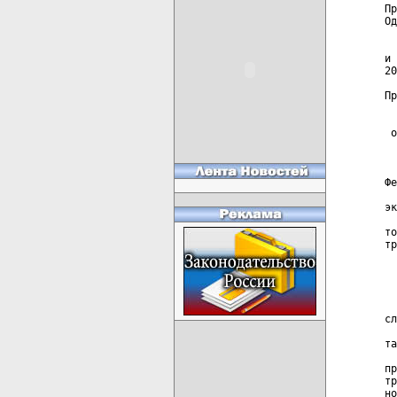
Пр
Од
  
и 
20
Пр
  
 о
  
  
Фе
  
эк
  
то
тр
  
  
  
сл
  
та
  
пр
тр
но