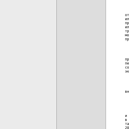
  
  
от
ил
пр
ил
тр
мо
пр
  
  
пр
пе
со
эк
  
  
вн
  
  
  
и 
в 
та
20