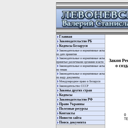
Главная
Законодательство РБ
Кодексы Беларуси
Законодательные и нормативные акты
по дате принятия
Законодательные и нормативные акты
Закон Ре
принятые различными органами власти
о соз
Законодательные и нормативные акты
по темам
Законодательные и нормативные акты
по виду документы
Международное право в Беларуси
Законодательство СССР
Законы других стран
Кодексы
Законодательство РФ
  
Право Украины
  
Полезные ресурсы
Контакты
О 
Новости сайта
ТЕ
Поиск документа