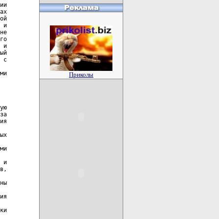
ии

ах

ой

 и

не

го

 и

ый

 с

ми

Приколы
ую

за

ия

ых

ми

 и

в,

ны

ия

ки
