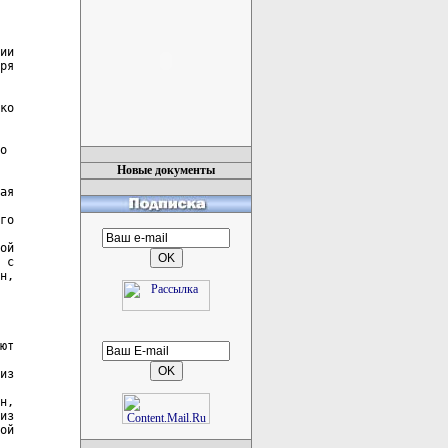
ии

ря

ко

о

Новые документы
ая

го

ой

 с

н,

ют

из

н,

из

ой
