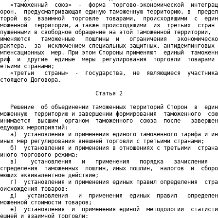
   «таможенный  союз»  -  форма  торгово-экономической  интеграц
орон,  предусматривающая единую таможенную территорию, в  предел
торой  во  взаимной  торговле  товарами,  происходящими  с  един
моженной  территории, а также происходящими  из  третьих  стран 
пущенными в свободное обращение на этой таможенной территории,  
именяются   таможенные   пошлины  и   ограничения   экономическо
рактера,  за  исключением специальных защитных, антидемпинговых 
мпенсационных  мер. При этом Стороны применяют  единый  таможенн
риф  и  другие  единые  меры  регулирования  торговли  товарами 
етьими странами;

   «третьи   страны»  -  государства,  не  являющиеся  участника
стоящего Договора.

                            Статья 2

   Решение  об объединении таможенных территорий Сторон  в  един
моженную  территорию и завершении формирования  таможенного  сою
инимается  высшим  органом  таможенного  союза  после   завершен
едующих мероприятий:

   а)  установления и применения единого таможенного тарифа и ин
иных мер регулирования внешней торговли с третьими странами;

   б)  установления и применения в отношениях с третьими  страна
иного торгового режима;

   в)    установления   и   применения   порядка   зачисления   
спределения  таможенных  пошлин, иных пошлин,  налогов  и  сборо
еющих эквивалентное действие;

   г)  установления и применения единых правил определения  стра
оисхождения товаров;

   д)   установления   и  применения  единых  правил   определен
моженной стоимости товаров;

   е)  установления  и  применения единой  методологии  статисти
ешней и взаимной торговли;
