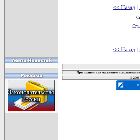
<< Назад
|
Ст
Стр.
<< Назад
|
карта новых документов
При полном или частичном использовании 
© 2006