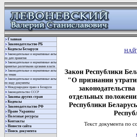
Главная
Законодательство РБ
Кодексы Беларуси
НАЙ
Законодательные и нормативные акты
по дате принятия
Законодательные и нормативные акты
принятые различными органами власти
Закон Республики Бела
Законодательные и нормативные акты
по темам
"О признании утрат
Законодательные и нормативные акты
по виду документы
законодательства
Международное право в Беларуси
Законодательство СССР
отдельных положений
Законы других стран
Кодексы
Республики Беларус
Законодательство РФ
Респуб
Право Украины
Полезные ресурсы
Контакты
Текст документа по с
Новости сайта
Поиск документа