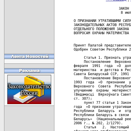
                      ЗАКОН 
                       8 июл
О ПРИЗНАНИИ УТРАТИВШИМИ СИЛУ
ЗАКОНОДАТЕЛЬНЫХ АКТОВ РЕСПУБ
ОТДЕЛЬНОГО ПОЛОЖЕНИЯ ЗАКОНА 
ВОПРОСАМ ОХРАНЫ МАТЕРИНСТВА 
Принят Палатой представителе
Одобрен Советом Республики 2
     Статья 1. Признать утра
     Постановление  Верховно
февраля  1991  года  «О  доп
материнства  и детства в Рес
Савета Беларускай ССР, 1991 
     Постановление Верховног
1993  года  «О  признании  у
Верховного  Совета  Республи
улучшению  охраны  материнст
(Ведамасці  Вярхоўнага Савет
ст. 307);

     пункт 77 статьи 1 Закон
года  «О признании утративши
Республики  Беларусь  и  отд
Республики Беларусь в связи 
Беларусь»  (Национальный рее
2006 г., № 202, 2/1279).

     Статья   2.  Настоящий 