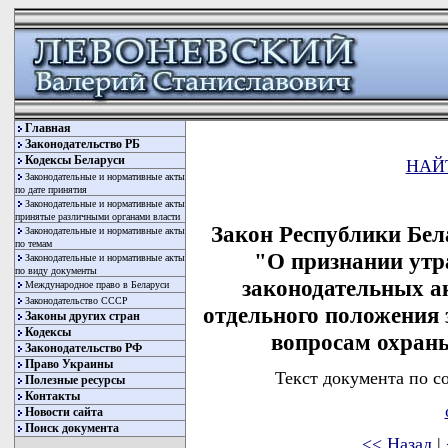
Главная
Законодательство РБ
Кодексы Беларуси
НАЙ
Законодательные и нормативные акты
по дате принятия
Законодательные и нормативные акты
принятые различными органами власти
Закон Республики Бела
Законодательные и нормативные акты
по темам
"О признании утр
Законодательные и нормативные акты
по виду документы
законодательных а
Международное право в Беларуси
Законодательство СССР
отдельного положения 
Законы других стран
Кодексы
вопросам охраны
Законодательство РФ
Право Украины
Текст документа по с
Полезные ресурсы
Контакты
Новости сайта
Поиск документа
<< Назад
|