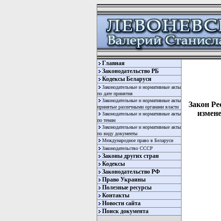
Главная
Законодательство РБ
Кодексы Беларуси
Законодательные и нормативные акты
по дате принятия
Законодательные и нормативные акты
Закон Ре
принятые различными органами власти
измен
Законодательные и нормативные акты
по темам
Законодательные и нормативные акты
по виду документы
Международное право в Беларуси
Законодательство СССР
Законы других стран
Кодексы
Законодательство РФ
Право Украины
Полезные ресурсы
Контакты
Новости сайта
Поиск документа