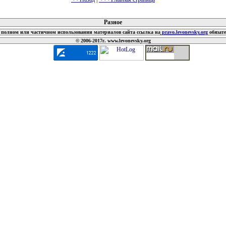
 документов
Разное
полном или частичном использовании материалов сайта ссылка на
pravo.levonevsky.org
обязат
© 2006-2017г. www.levonevsky.org