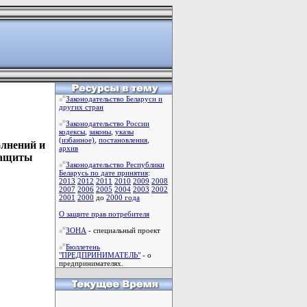
Законодательство Беларуси и
других стран
Законодательство России
кодексы
,
законы
,
указы
(избанное)
,
постановления
,
олнений и
архив
защиты
Законодательство Республики
Беларусь по дате принятия
:
2013
2012
2011
2010
2009
2008
2007
2006
2005
2004
2003
2002
2001
2000
до
2000 года
О защите прав потребителя
ЗОНА
- специальный проект
Бюллетень
"ПРЕДПРИНИМАТЕЛЬ"
- о
предпринимателях.