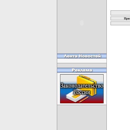
карта новых
При 