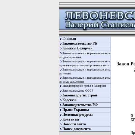
Главная
Законодательство РБ
Кодексы Беларуси
Законодательные и нормативные акты
по дате принятия
Законодательные и нормативные акты
Закон Р
принятые различными органами власти
Законодательные и нормативные акты
по темам
Законодательные и нормативные акты
по виду документы
Международное право в Беларуси
Законодательство СССР
Законы других стран
Кодексы
                      ЗАКОН РЕСПУБЛИКИ БЕЛАРУСЬ
                       8 июля 2008 г. № 365-З

О ВНЕСЕНИИ ИЗМЕНЕНИЙ И ДОПОЛНЕНИЙ В ЗАКОН РЕСПУБЛИКИ
БЕЛАРУСЬ «О ПРАВАХ РЕБЕНКА»


Принят Палатой представителей 10 июня 2008 года
Одобрен Советом Республики 20 июня 2008 года

     Статья 1. Внести в Закон Республики Беларусь от 19 ноября  1993
года «О правах ребенка» в редакции Закона Республики Беларусь от  25
октября  2000 г
Законодательство РФ
Право Украины
Полезные ресурсы
Контакты
Новости сайта
Поиск документа