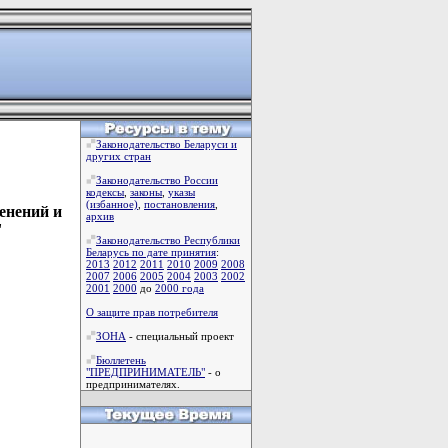
Законодательство Беларуси и
других стран
Законодательство России
кодексы
,
законы
,
указы
(избанное)
,
постановления
,
енений и
архив
"
Законодательство Республики
Беларусь по дате принятия
:
2013
2012
2011
2010
2009
2008
2007
2006
2005
2004
2003
2002
2001
2000
до
2000 года
О защите прав потребителя
ЗОНА
- специальный проект
Бюллетень
"ПРЕДПРИНИМАТЕЛЬ"
- о
предпринимателях.