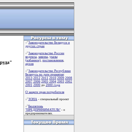
Законодательство Беларуси и
других стран
Законодательство России
кодексы
,
законы
,
указы
(избанное)
,
постановления
,
труда"
архив
Законодательство Республики
Беларусь по дате принятия
:
2013
2012
2011
2010
2009
2008
2007
2006
2005
2004
2003
2002
2001
2000
до
2000 года
О защите прав потребителя
ЗОНА
- специальный проект
Бюллетень
"ПРЕДПРИНИМАТЕЛЬ"
- о
предпринимателях.