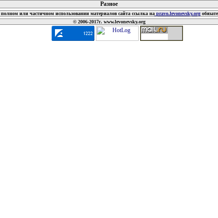
Разное
полном или частичном использовании материалов сайта ссылка на
pravo.levonevsky.org
обязат
© 2006-2017г. www.levonevsky.org