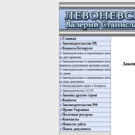
Главная
Законодательство РБ
Кодексы Беларуси
Законодательные и нормативные акты
по дате принятия
Законодательные и нормативные акты
Закон
принятые различными органами власти
Законодательные и нормативные акты
по темам
Законодательные и нормативные акты
по виду документы
Международное право в Беларуси
Законодательство СССР
Законы других стран
Кодексы
Законодательство РФ
Право Украины
Полезные ресурсы
Контакты
Новости сайта
Поиск документа
карта новых