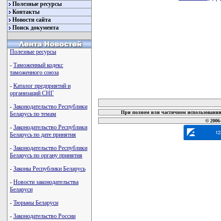
Полезные ресурсы
Контакты
Новости сайта
Поиск документа
Полезные ресурсы
-
Таможенный кодекс
таможенного союза
-
Каталог предприятий и
карта новых документов
организаций СНГ
-
Законодательство Республики
При полном или частичном использовании 
Беларусь по темам
© 2006
-
Законодательство Республики
Беларусь по дате принятия
-
Законодательство Республики
Беларусь по органу принятия
-
Законы Республики Беларусь
-
Новости законодательства
Беларуси
-
Тюрьмы Беларуси
-
Законодательство России