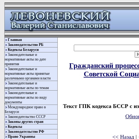
Главная
Законодательство РБ
Кодексы Беларуси
Законодательные и
нормативные акты по дате
Гражданский процес
принятия
Законодательные и
Советской Соци
нормативные акты принятые
различными органами власти
Законодательные и
нормативные акты по темам
Законодательные и
нормативные акты по виду
документы
Текст ГПК кодекса БССР с и
Международное право в
Беларуси
Обно
Законодательство СССР
Законы других стран
Кодексы
Законодательство РФ
<< Назад
|
Право Украины