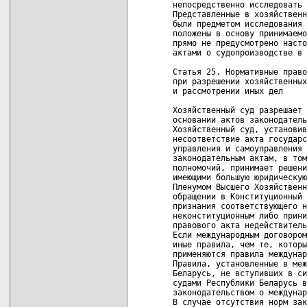
непосредственно исследовать 
Представленные в хозяйственн
были предметом исследования 
положены в основу принимаемо
прямо не предусмотрено насто
актами о судопроизводстве в 
Статья 25. Нормативные право
при разрешении хозяйственных
и рассмотрении иных дел

Хозяйственный суд разрешает 
основании актов законодатель
Хозяйственный суд, установив
несоответствие акта государс
управления и самоуправления 
законодательным актам, в том
полномочий, принимает решени
имеющими большую юридическую
Пленумом Высшего Хозяйственн
обращении в Конституционный 
признания соответствующего н
неконституционным либо прини
правового акта недействитель
Если международным договором
иные правила, чем те, которы
применяются правила междунар
Правила, установленные в меж
Беларусь, не вступивших в си
судами Республики Беларусь в
законодательством о междунар
В случае отсутствия норм зак