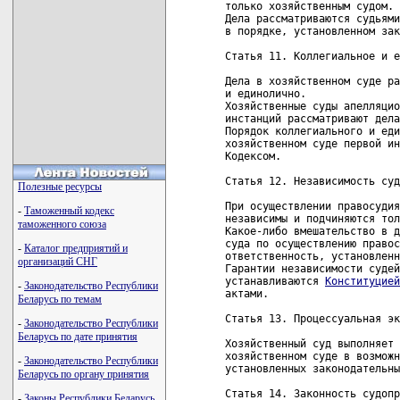
только хозяйственным судом.

Дела рассматриваются судьями
в порядке, установленном зак
Статья 11. Коллегиальное и е
Дела в хозяйственном суде ра
и единолично.

Хозяйственные суды апелляцио
инстанций рассматривают дела
Порядок коллегиального и еди
хозяйственном суде первой ин
Кодексом.

Статья 12. Независимость суд
Полезные ресурсы
При осуществлении правосудия
-
Таможенный кодекс
независимы и подчиняются тол
таможенного союза
Какое-либо вмешательство в д
суда по осуществлению правос
-
Каталог предприятий и
ответственность, установленн
организаций СНГ
Гарантии независимости судей
устанавливаются 
Конституцией
-
Законодательство Республики
актами.

Беларусь по темам
Статья 13. Процессуальная эк
-
Законодательство Республики
Беларусь по дате принятия
Хозяйственный суд выполняет 
хозяйственном суде в возможн
-
Законодательство Республики
установленных законодательны
Беларусь по органу принятия
Статья 14. Законность судопр
-
Законы Республики Беларусь