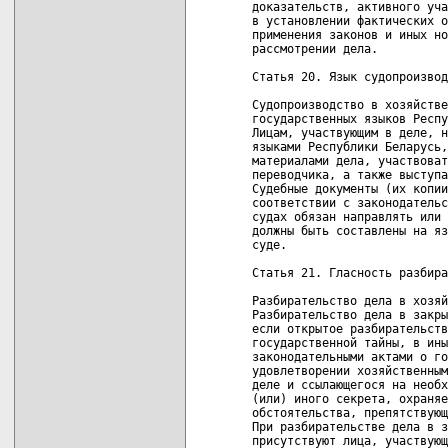
доказательств, активного уча
в установлении фактических о
применения законов и иных но
рассмотрении дела.

Статья 20. Язык судопроизвод
Судопроизводство в хозяйстве
государственных языков Респу
Лицам, участвующим в деле, н
языками Республики Беларусь,
материалами дела, участвоват
переводчика, а также выступа
Судебные документы (их копии
соответствии с законодательс
судах обязан направлять или 
должны быть составлены на яз
суде.

Статья 21. Гласность разбира
Разбирательство дела в хозяй
Разбирательство дела в закры
если открытое разбирательств
государственной тайны, в ины
законодательными актами о го
удовлетворении хозяйственным
деле и ссылающегося на необх
(или) иного секрета, охраняе
обстоятельства, препятствующ
При разбирательстве дела в з
присутствуют лица, участвующ