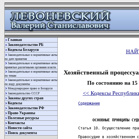
Главная
Законодательство РБ
Кодексы Беларуси
НАЙ
Законодательные и нормативные акты
по дате принятия
Законодательные и нормативные акты
принятые различными органами власти
Хозяйственный процессуа
Законодательные и нормативные акты
по темам
Законодательные и нормативные акты
По состоянию на 15
по виду документы
Международное право в Беларуси
<< Кодексы Республик
Законодательство СССР
Законы других стран
Кодексы
Содержание
Законодательство РФ
Право Украины
Полезные ресурсы
ОСНОВНЫЕ ПРИНЦИПЫ СУД
Контакты
Новости сайта
Статья 10. Осуществление пра
Поиск документа
Правосудие в хозяйственном с