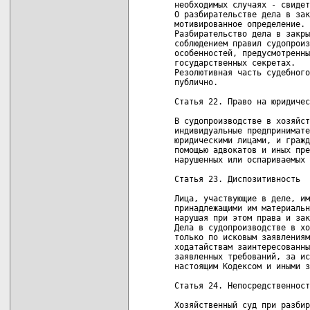
необходимых случаях - свидет
О разбирательстве дела в зак
мотивированное определение.

Разбирательство дела в закры
соблюдением правил судопроиз
особенностей, предусмотренны
государственных секретах.

Резолютивная часть судебного
публично.

Статья 22. Право на юридичес
В судопроизводстве в хозяйст
индивидуальные предпринимате
юридическими лицами, и гражд
помощью адвокатов и иных пре
нарушенных или оспариваемых 
Статья 23. Диспозитивность

Лица, участвующие в деле, им
принадлежащими им материальн
нарушая при этом права и зак
Дела в судопроизводстве в хо
только по исковым заявлениям
ходатайствам заинтересованны
заявленных требований, за ис
настоящим Кодексом и иными з
Статья 24. Непосредственност
Хозяйственный суд при разбир