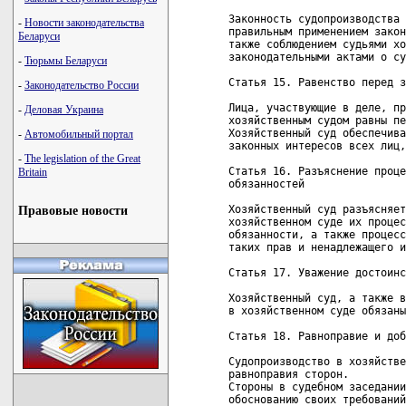
Законность судопроизводства 
-
Новости законодательства
правильным применением закон
Беларуси
также соблюдением судьями хо
законодательными актами о су
-
Тюрьмы Беларуси
Статья 15. Равенство перед з
-
Законодательство России
Лица, участвующие в деле, пр
-
Деловая Украина
хозяйственным судом равны пе
Хозяйственный суд обеспечива
-
Автомобильный портал
законных интересов всех лиц,
-
The legislation of the Great
Статья 16. Разъяснение проце
Britain
обязанностей

Хозяйственный суд разъясняет
Правовые новости
хозяйственном суде их процес
обязанности, а также процесс
таких прав и ненадлежащего и
Статья 17. Уважение достоинс
Хозяйственный суд, а также в
в хозяйственном суде обязаны
Статья 18. Равноправие и доб
Судопроизводство в хозяйстве
равноправия сторон.

Стороны в судебном заседании
обоснованию своих требований