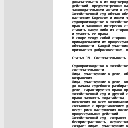
доказательств в их подтвержд
действий, предусмотренных на
законодательными актами о су
Хозяйственный суд обязан обе
настоящим Кодексом и иными з
судопроизводстве в хозяйстве
прав и законных интересов ст
ставить какую-либо из сторон
и умалять ее права.

В споре между собой стороны 
принадлежащими им процессуал
обязанности. Каждый участник
признается добросовестным, п
Статья 19. Состязательность

Судопроизводство в хозяйстве
состязательности.

Лица, участвующие в деле, об
возражения.

Лица, участвующие в деле, вп
до начала судебного разбират
деле, гарантируется право пр
хозяйственный суд и другой с
право заявлять ходатайства, 
пояснения по всем возникающи
связанным с представлением д
несут риск наступления после
процессуальных действий.

Хозяйственный суд, сохраняя 
беспристрастность, осуществл
создает лицам, участвующим в