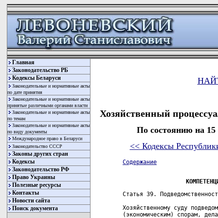
Главная
Законодательство РБ
Кодексы Беларуси
НАЙ
Законодательные и нормативные акты
по дате принятия
Законодательные и нормативные акты
принятые различными органами власти
Хозяйственный процессуа
Законодательные и нормативные акты
по темам
Законодательные и нормативные акты
По состоянию на 15
по виду документы
Международное право в Беларуси
<< Кодексы Республик
Законодательство СССР
Законы других стран
Кодексы
Содержание
Законодательство РФ
Право Украины
КОМПЕТЕНЦ
Полезные ресурсы
Контакты
Статья 39. Подведомственность дел хозяйственному суду

Хозяйственному суду подведомственны дела по хозяйственным
(экономическим) спорам, дела, связанные с осуществлением
предпринимательской и иной хозяйственной (экономической)
деятельности, и иные дела, отнесенные к его подведомственности
законодательными актами.
Хозяйственный суд разрешает хозяйственные (экономические) споры
и рассматривает иные дела с участием юридических лиц, индивидуальных
предпринимателей, а в случаях, предусмотренных настоящим Кодексом и
иными законодательными актами, с участием Республики Беларусь,
административно-территориальных единиц Республики Беларусь,
государственных органов, органов местного управления и
самоуправления, организаций, не являющихся юридическими лицами,
должностных лиц и граждан.
Заявление, принятое хозяйственным судом к своему производству с
соблюдением правил подведомственности, должно быть рассмотрено им по
существу, в том числе и в случае, если к участию в деле в качестве
третьего лица, не заявляющего самостоятельных требований на предмет
спора, был привлечен гражданин, не являющийся индивидуальным
предпринимателем.
Хозяйственный суд рассматривает также подведомственные ему дела
с участием юридических лиц, организаций, не являющихся юридическими
лицами, индивидуальных предпринимателей и граждан Республики
Беларусь, а также иностранных организаций, международных
организаций, организаций с иностранными инвестициями, иностранных
граждан, лиц без гражданства и беженцев, осуществляющих
предпринимательскую деятельность, если иное не предусмотрено
международным договором Республики Беларусь.

Статья 40. Передача споров на разрешение международного
арбитражного (третейского) суда

По письменному соглашению сторон спор, возникающий из
гражданских правоотношений и подведомственный хозяйственному суду,
до принятия им решения может быть передан сторонами на рассмотрение
международного арбитражного (третейского) суда.
О передаче спора на рассмотрение международного арбитражного
(третейского) суда выносится определение, которое может быть
обжаловано в порядке, установленном настоящим Кодексом.

Статья 41. Подведомственность споров, возникающих
из гражданских и иных правоотношений

Хозяйственный суд, если иное не установлено законодательными
актами, разрешает в порядке приказного или искового производства
возникающие из гражданских и иных правоотношений хозяйственные
(экономические) споры и рассматривает иные дела, связанные с
осуществлением предпринимательской и иной хозяйственной
(экономической) деятельности юридическими лицами и индивидуальными
предпринимателями, а в случаях, предусмотренных настоящим Кодексом и
иными законодательными актами, - организациями, не являющимися
юридическими лицами, и гражданами.
К хозяйственным (экономическим) спорам, разрешаемым
хозяйственным судом, относятся споры о (об):
разногласиях, возникших при заключении договора, обязанность
заключения которого предусмотрена законодательством;
разногласиях, возникших при заключении договора, передача
которых на рассмотрение хозяйственного суда согласована сторонами
договора;
изменении или расторжении договора;
невыполнении или ненадлежащем выполнении обязательств;
признании права, в том числе права собственности;
истребовании собственником или иным законным владельцем
имущества из чужого незаконного владения;
нарушении прав собственника или иного законного владельца, не
связанных с лишением владения;
возмещении убытков.
Законодательными актами к подведомственности хозяйственного
суда могут быть отнесены и иные дела.

Статья 42. Подведомственность возникающих из административных
и иных публичных правоотношений хозяйственных
(экономических) споров и иных дел

Хозяйственный суд в порядке административного судопроизводства
разрешает возникающие из административных и иных публичных
правоотношений хозяйственные (экономические) споры и рассматривает
иные дела, связанные с осуществлением юридическими лицами,
индивидуальными предпринимателями и гражданами предпринимательской и
иной хозяйственной (экономической) деятельности, о (об):
признании недействительным ненормативного правового акта
государственного органа, органа местного управления и
самоуправления, иного органа или должностного лица, которым
затрагиваются права и законные интересы заявителя в сфере
предпринимательской и иной хозяйственной (экономической)
деятельности;
обжаловании действий (бездействия) государственного органа,
органа местного управления и самоуправления, иного органа или
должностного лица, которыми затрагиваются права и законные интересы
заявителя в сфере предпринимательской и иной хозяйственной
(экономической) деятельности;
административных правонарушениях, если законодательными актами
их рассмотрение отнесено к компетенции хозяйственного суда;
взыскании с юридических лиц, индивидуальных предпринимателей и
граждан, осуществляющих предпринимательскую и иную хозяйственную
(экономическую) деятельность, налогов, обязательных платежей,
санкций, если иной порядок их взыскания не установлен
законодательными актами;
признании не подлежащим исполнению исполнительного или иного
документа, по которому взыскание производится в бесспорном порядке;
возврате из бюджета денежных средств, списанных в бесспорном
порядке в виде экономических санкций либо по другим основаниям
с 
Новости сайта
Поиск документа