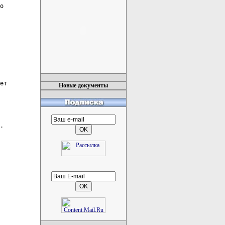
о

ет

Новые документы
.
