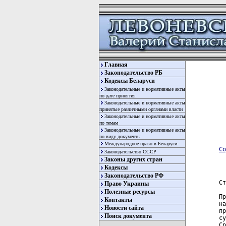
Главная
Законодательство РБ
Кодексы Беларуси
Законодательные и нормативные акты
по дате принятия
Законодательные и нормативные акты
принятые различными органами власти
Законодательные и нормативные акты
по темам
Законодательные и нормативные акты
по виду документы
Международное право в Беларуси
Со
Законодательство СССР
Законы других стран
Кодексы
Законодательство РФ
Ст
Право Украины
Полезные ресурсы
Пр
Контакты
на
Новости сайта
пр
Поиск документа
су
Ср