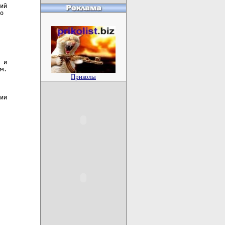
ий

о

 и

м.

Приколы
ии
