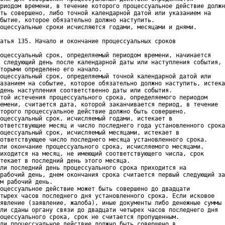
риодом времени, в течение которого процессуальное действие должн
ть совершено, либо точной календарной датой или указанием на

бытие, которое обязательно должно наступить.

оцессуальные сроки исчисляются годами, месяцами и днями.

атья 135. Начало и окончание процессуальных сроков

оцессуальный срок, определяемый периодом времени, начинается

 следующий день после календарной даты или наступления события,

торыми определено его начало.

оцессуальный срок, определяемый точной календарной датой или

азанием на событие, которое обязательно должно наступить, истека
день наступления соответственно даты или события.

той истечения процессуального срока, определяемого периодом

емени, считается дата, которой заканчивается период, в течение

торого процессуальное действие должно быть совершено.

оцессуальный срок, исчисляемый годами, истекает в

ответствующие месяц и число последнего года установленного срока
оцессуальный срок, исчисляемый месяцами, истекает в

ответствующее число последнего месяца установленного срока.

ли окончание процессуального срока, исчисляемого месяцами,

иходится на месяц, не имеющий соответствующего числа, срок

текает в последний день этого месяца.

ли последний день процессуального срока приходится на

рабочий день, днем окончания срока считается первый следующий за

м рабочий день.

оцессуальное действие может быть совершено до двадцати

тырех часов последнего дня установленного срока. Если исковое

явление (заявление, жалоба), иные документы либо денежные суммы

ли сданы органу связи до двадцати четырех часов последнего дня

оцессуального срока, срок не считается пропущенным.

ли процессуальное действие должно быть совершено в
