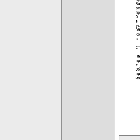
Во
ре
пр
О 
в 
ус
Об
хо
в 
Ст
На
пр
с 
Об
пр
мо
карта новых