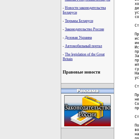
хо
-
Новости законодательства
де
ус
Беларуси
со
-
Тюрьмы Беларуси
Ст
-
Законодательство России
Пр
-
Деловая Украина
ис
ин
-
Автомобильный портал
Ис
пр
-
The legislation of the Great
За
Britain
пр
ил
су
Правовые новости
На
ус
Ст
Пр
не
Со
пр
Ст
По
во
на
пр