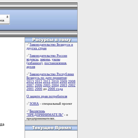
Законодательство Беларуси и
других стран
Законодательство России
кодексы
,
законы
,
указы
(избанное)
,
постановления
,
архив
Законодательство Республики
Беларусь по дате принятия
:
2013
2012
2011
2010
2009
2008
2007
2006
2005
2004
2003
2002
2001
2000
до
2000 года
О защите прав потребителя
ЗОНА
- специальный проект
Бюллетень
"ПРЕДПРИНИМАТЕЛЬ"
- о
предпринимателях.
да
