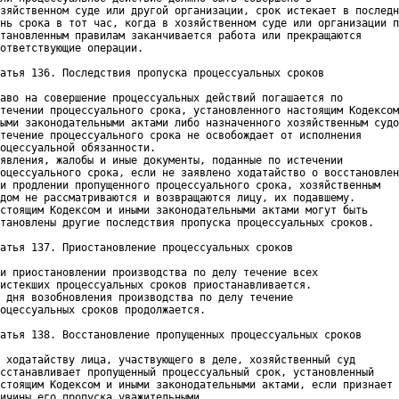
зяйственном суде или другой организации, срок истекает в последн
нь срока в тот час, когда в хозяйственном суде или организации п
тановленным правилам заканчивается работа или прекращаются

ответствующие операции.

атья 136. Последствия пропуска процессуальных сроков

аво на совершение процессуальных действий погашается по

течении процессуального срока, установленного настоящим Кодексом
ыми законодательными актами либо назначенного хозяйственным судо
течение процессуального срока не освобождает от исполнения

оцессуальной обязанности.

явления, жалобы и иные документы, поданные по истечении

оцессуального срока, если не заявлено ходатайство о восстановлен
и продлении пропущенного процессуального срока, хозяйственным

дом не рассматриваются и возвращаются лицу, их подавшему.

стоящим Кодексом и иными законодательными актами могут быть

тановлены другие последствия пропуска процессуальных сроков.

атья 137. Приостановление процессуальных сроков

и приостановлении производства по делу течение всех

истекших процессуальных сроков приостанавливается.

 дня возобновления производства по делу течение

оцессуальных сроков продолжается.

атья 138. Восстановление пропущенных процессуальных сроков

 ходатайству лица, участвующего в деле, хозяйственный суд

сстанавливает пропущенный процессуальный срок, установленный

стоящим Кодексом и иными законодательными актами, если признает

ичины его пропуска уважительными.
