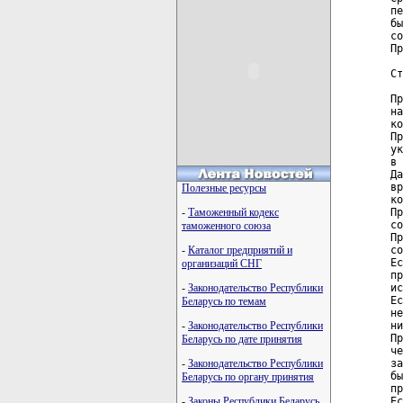
пе
бы
со
Пр
Ст
Пр
на
ко
Пр
ук
в 
Да
вр
Полезные ресурсы
ко
Пр
-
Таможенный кодекс
со
таможенного союза
Пр
со
-
Каталог предприятий и
Ес
организаций СНГ
пр
ис
-
Законодательство Республики
Ес
Беларусь по темам
не
ни
-
Законодательство Республики
Пр
Беларусь по дате принятия
че
за
-
Законодательство Республики
бы
Беларусь по органу принятия
пр
Ес
-
Законы Республики Беларусь