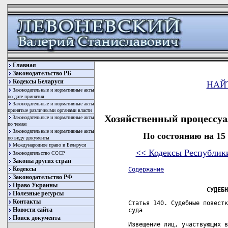
Главная
Законодательство РБ
Кодексы Беларуси
НАЙ
Законодательные и нормативные акты
по дате принятия
Законодательные и нормативные акты
принятые различными органами власти
Хозяйственный процессуа
Законодательные и нормативные акты
по темам
Законодательные и нормативные акты
По состоянию на 15
по виду документы
Международное право в Беларуси
<< Кодексы Республик
Законодательство СССР
Законы других стран
Кодексы
Содержание
Законодательство РФ
Право Украины
СУДЕБН
Полезные ресурсы
Контакты
Статья 140. Судебные повестк
Новости сайта
суда

Поиск документа
Извещение лиц, участвующих в