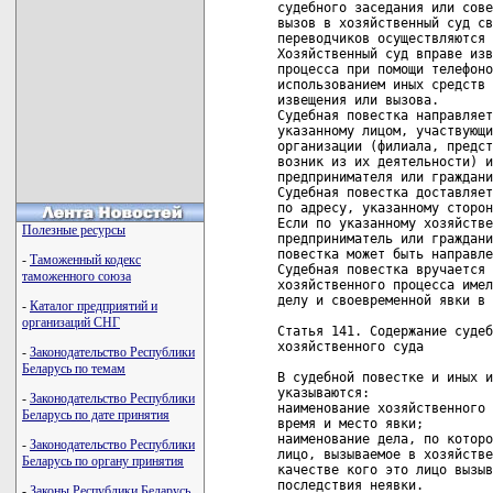
судебного заседания или сове
вызов в хозяйственный суд св
переводчиков осуществляются 
Хозяйственный суд вправе изв
процесса при помощи телефоно
использованием иных средств 
извещения или вызова.

Судебная повестка направляет
указанному лицом, участвующи
организации (филиала, предст
возник из их деятельности) и
предпринимателя или граждани
Судебная повестка доставляет
по адресу, указанному сторон
Если по указанному хозяйстве
Полезные ресурсы
предприниматель или граждани
повестка может быть направле
-
Таможенный кодекс
Судебная повестка вручается 
таможенного союза
хозяйственного процесса имел
делу и своевременной явки в 
-
Каталог предприятий и
организаций СНГ
Статья 141. Содержание судеб
хозяйственного суда

-
Законодательство Республики
Беларусь по темам
В судебной повестке и иных и
указываются:

-
Законодательство Республики
наименование хозяйственного 
Беларусь по дате принятия
время и место явки;

наименование дела, по которо
-
Законодательство Республики
лицо, вызываемое в хозяйстве
Беларусь по органу принятия
качестве кого это лицо вызыв
последствия неявки.

-
Законы Республики Беларусь