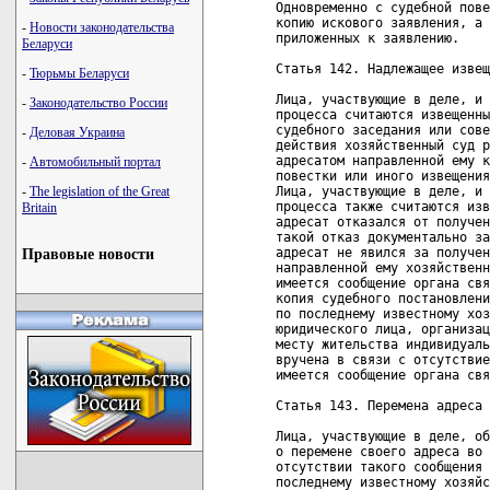
Одновременно с судебной пове
копию искового заявления, а 
-
Новости законодательства
приложенных к заявлению.

Беларуси
Статья 142. Надлежащее извещ
-
Тюрьмы Беларуси
Лица, участвующие в деле, и 
-
Законодательство России
процесса считаются извещенны
судебного заседания или сове
-
Деловая Украина
действия хозяйственный суд р
адресатом направленной ему к
-
Автомобильный портал
повестки или иного извещения
Лица, участвующие в деле, и 
-
The legislation of the Great
процесса также считаются изв
Britain
адресат отказался от получен
такой отказ документально за
адресат не явился за получен
Правовые новости
направленной ему хозяйственн
имеется сообщение органа свя
копия судебного постановлени
по последнему известному хоз
юридического лица, организац
месту жительства индивидуаль
вручена в связи с отсутствие
имеется сообщение органа свя
Статья 143. Перемена адреса 
Лица, участвующие в деле, об
о перемене своего адреса во 
отсутствии такого сообщения 
последнему известному хозяйс