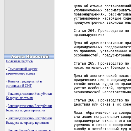
Дела об отмене постановлений
уполномоченных рассматривать
правонарушениях, рассматрива
установленным настоящим Коде
предусмотренных законодатель
Статья 264. Производство по 
правонарушениях

Дела об административных пра
индивидуальных предпринимате
по правилам, установленным н
особенностей, предусмотренны
Полезные ресурсы
Статья 265. Производство по 
несостоятельности (банкротст
-
Таможенный кодекс
таможенного союза
Дела об экономической несост
юридических лиц и индивидуал
-
Каталог предприятий и
хозяйственным судом по прави
организаций СНГ
учетом особенностей, предусм
экономической несостоятельно
-
Законодательство Республики
Беларусь по темам
Статья 266. Производство по 
действия или отказ в их сове
-
Законодательство Республики
Беларусь по дате принятия
Лица, обратившиеся за соверш
считающие неправильным совер
-
Законодательство Республики
неправомерным отказ в его со
Беларусь по органу принятия
ущемлены в связи с совершени
жалобу в хозяйственный суд п
-
Законы Республики Беларусь