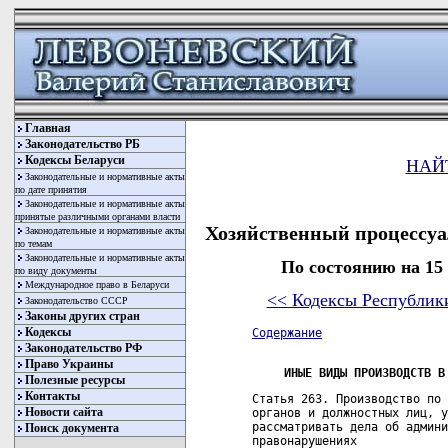
Главная
Законодательство РБ
Кодексы Беларуси
НАЙ
Законодательные и нормативные акты
по дате принятия
Законодательные и нормативные акты
принятые различными органами власти
Хозяйственный процессуа
Законодательные и нормативные акты
по темам
Законодательные и нормативные акты
По состоянию на 15
по виду документы
Международное право в Беларуси
<< Кодексы Республик
Законодательство СССР
Законы других стран
Кодексы
Содержание
Законодательство РФ
Право Украины
ИНЫЕ ВИДЫ ПРОИЗВОДСТВ В
Полезные ресурсы
Контакты
Статья 263. Производство по 
Новости сайта
органов и должностных лиц, у
рассматривать дела об админи
Поиск документа
правонарушениях
