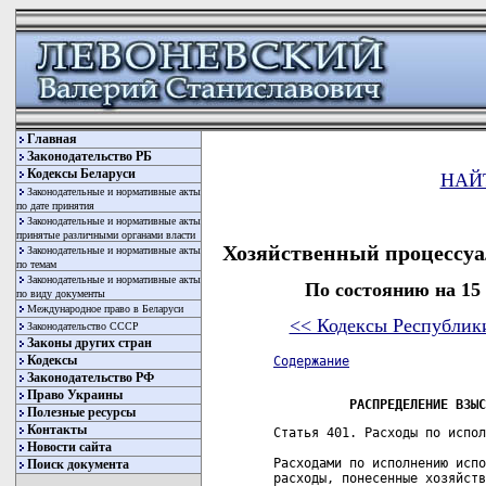
Главная
Законодательство РБ
Кодексы Беларуси
НАЙ
Законодательные и нормативные акты
по дате принятия
Законодательные и нормативные акты
принятые различными органами власти
Хозяйственный процессуа
Законодательные и нормативные акты
по темам
Законодательные и нормативные акты
По состоянию на 15
по виду документы
Международное право в Беларуси
<< Кодексы Республик
Законодательство СССР
Законы других стран
Кодексы
Содержание
Законодательство РФ
Право Украины
РАСПРЕДЕЛЕНИЕ ВЗЫС
Полезные ресурсы
Контакты
Статья 401. Расходы по испол
Новости сайта
Расходами по исполнению испо
Поиск документа
расходы, понесенные хозяйств