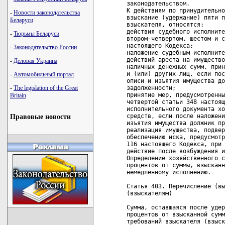
законодательством.

К действиям по принудительно
-
Новости законодательства
взыскание (удержание) пяти п
Беларуси
взыскателя, относятся:

действия судебного исполните
-
Тюрьмы Беларуси
втором-четвертом, шестом и с
настоящего Кодекса;

-
Законодательство России
наложение судебным исполните
действий ареста на имущество
-
Деловая Украина
наличных денежных сумм, прин
и (или) других лиц, если пос
-
Автомобильный портал
описи и изъятия имущества до
задолженности;

-
The legislation of the Great
принятие мер, предусмотренны
Britain
четвертой статьи 348 настоящ
исполнительного документа хо
средств, если после наложени
Правовые новости
изъятия имущества должник пр
реализация имущества, подвер
обеспечению иска, предусмотр
116 настоящего Кодекса, при 
действие после возбуждения и
Определение хозяйственного с
процентов от суммы, взысканн
немедленному исполнению.

Статья 403. Перечисление (вы
(взыскателям)

Сумма, оставшаяся после удер
процентов от взысканной сумм
требований взыскателя (взыск