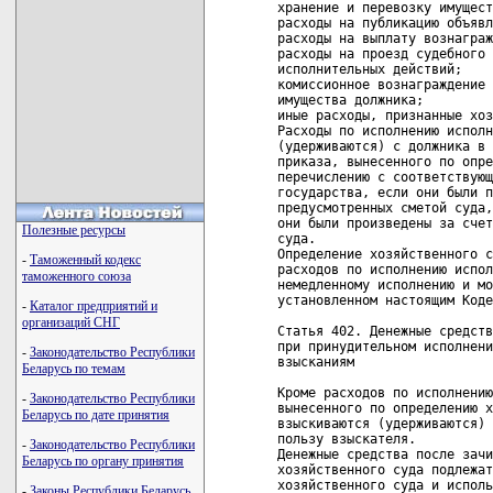
хранение и перевозку имущест
расходы на публикацию объявл
расходы на выплату вознаграж
расходы на проезд судебного 
исполнительных действий;

комиссионное вознаграждение 
имущества должника;

иные расходы, признанные хоз
Расходы по исполнению исполн
(удерживаются) с должника в 
приказа, вынесенного по опре
перечислению с соответствующ
государства, если они были п
предусмотренных сметой суда,
они были произведены за счет
Полезные ресурсы
суда.

Определение хозяйственного с
-
Таможенный кодекс
расходов по исполнению испол
таможенного союза
немедленному исполнению и мо
установленном настоящим Коде
-
Каталог предприятий и
организаций СНГ
Статья 402. Денежные средств
при принудительном исполнени
-
Законодательство Республики
взысканиям

Беларусь по темам
Кроме расходов по исполнению
-
Законодательство Республики
вынесенного по определению х
Беларусь по дате принятия
взыскиваются (удерживаются) 
пользу взыскателя.

-
Законодательство Республики
Денежные средства после зачи
Беларусь по органу принятия
хозяйственного суда подлежат
хозяйственного суда и исполь
-
Законы Республики Беларусь