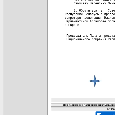
     Самусеву Валентину Миха
     2. Обратиться  в   Сове
Республики Беларусь с предло
секретаря  делегации  Национ
Парламентской Ассамблее Орга
в Европе.

 Председатель Палаты предста
 Национального собрания Респ
карта новых документов
При полном или частичном использовании 
© 2006