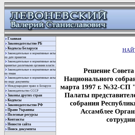
Главная
Законодательство РБ
Кодексы Беларуси
НАЙ
Законодательные и нормативные акты
по дате принятия
Законодательные и нормативные акты
принятые различными органами власти
Решение Совета
Законодательные и нормативные акты
по темам
Национального собран
Законодательные и нормативные акты
по виду документы
марта 1997 г. №32-СП 
Международное право в Беларуси
Законодательство СССР
Палаты представител
Законы других стран
Кодексы
собрания Республик
Законодательство РФ
Ассамблее Орган
Право Украины
Полезные ресурсы
сотрудни
Контакты
Новости сайта
Поиск документа