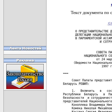
Текст документа по 
<
       О ПРЕДСТАВИТЕЛЬСТВЕ Д
       ДЕЛЕГАЦИИ НАЦИОНАЛЬНО
       В ПАРЛАМЕНТСКОЙ АССАМ
                     И СОТРУ
                            
                   СОВЕТА ПА
            НАЦИОНАЛЬНОГО СО
                   от 24 мар
      (Ведомости Национально
                      1997 г
===

     Совет Палаты представит
Беларусь РЕШИЛ:

     1.   Включить   в   сос
Республики  Беларусь   в  Па
безопасности  и сотрудничест
представителей Национального
     Коноплева Владимира Ник
     Комяка Николая Михайлов
     Костяна Сергея Иванович