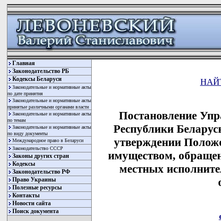
Главная
Законодательство РБ
Кодексы Беларуси
НАЙ
Законодательные и нормативные акты
по дате принятия
Законодательные и нормативные акты
принятые различными органами власти
Постановление Упр
Законодательные и нормативные акты
по темам
Республики Беларусь
Законодательные и нормативные акты
по виду документы
утверждении Положе
Международное право в Беларуси
Законодательство СССР
имуществом, обращен
Законы других стран
Кодексы
местных исполните
Законодательство РФ
Право Украины
Полезные ресурсы
Контакты
Новости сайта
Поиск документа