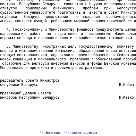
нистров  Республики Беларусь  совместно с Научно-исследовательск
ститутом    прикладных   физических    проблем   при   Белорусск
сударственном университете подготовить и  внести в Совет Министр
спублики   Беларусь  предложения   по  созданию   озонометрическ
анции, соответствующей требованиям мировой озонометрической сети
   4. Госэкономплану и Министерству финансов предусмотреть целев
нансирование  работ   по  подготовке  и   выполнению  Национальн
ограммы по защите озонового слоя и озонобезопасным технологиям.

   5. Министерству  иностранных дел, Государственному  комитету 
ологии и межведомственной комиссии,  образованной в соответствии
стоящим постановлением, подготовить проект обращения в Секретари
нской конвенции и Монреальского  протокола с обоснованной просьб
 отстрочке для Беларуси внесения взносов в фонды Венской конвенц
Монреальского протокола и пересмотре их размеров.

редседатель Совета Министров

еспублики Беларусь                                      В.Кебич

правляющий Делами Совета

инистров Республики Беларусь                            Н.Кавко

<< Навигация
|
<<< Главная страница