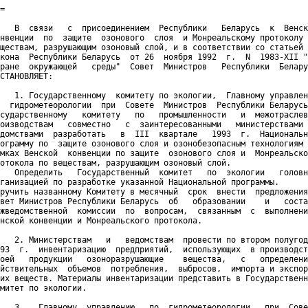
=

   В  связи   с  присоединением  Республики   Беларусь  к  Венск
нвенции  по  защите  озонового  слоя  и Монреальскому протоколу 
ществам, разрушающим озоновый слой, и в соответствии со статьей 
кона  Республики Беларусь  от 26  ноября 1992  г.  N  1983-XII "
ране  окружающей   среды"  Совет  Министров   Республики  Белару
СТАНОВЛЯЕТ:

   1. Государственному  комитету по экологии,  Главному управлен
  гидрометеорологии  при  Совете  Министров  Республики Беларусь
сударственному   комитету   по   промышленности   и  межотраслев
оизводствам   совместно   с  заинтересованными   министерствами 
домствами  разработать   в  III  квартале   1993  г.  Национальн
ограмму по  защите озонового слоя и озонобезопасным технологиям 
мках Венской  конвенции по защите  озонового слоя и  Монреальско
отокола по веществам, разрушающим озоновый слой.

   Определить   Государственный  комитет   по  экологии   головн
ганизацией по разработке указанной Национальной программы.

ручить названному Комитету в месячный  срок  внести  предложения
вет Министров Республики Беларусь  об   образовании    и   соста
жведомственной  комиссии  по  вопросам,  связанным  с  выполнени
нской конвенции и Монреальского протокола.

   2. Министерствам   и   ведомствам  провести по втором полугод
93  г.  инвентаризацию  предприятий,  использующих  в производст
оей   продукции   озоноразрушающие    вещества,   с   определени
йствительных  объемов  потребления,  выбросов,  импорта и экспор
их веществ. Материалы инвентаризации представить в Государственн
митет по экологии.

   3.   Главному  управлению   по  гидрометеорологии   при  Сове