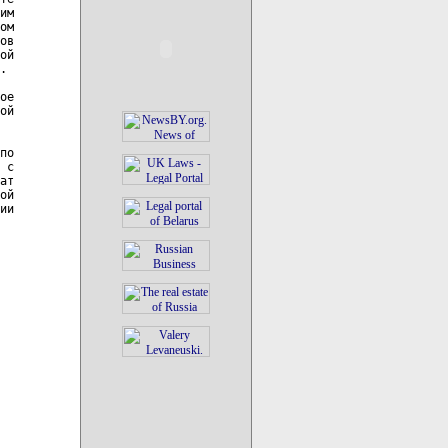
им

ом

ов

ой

.

ое

ой

по

 с

ат

ой

ии
