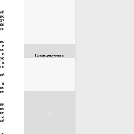
ой

по

37

Об

сь

ию

 и

ым

 и

Новые документы
ую

 в

го

ой

 в

ве

ем

ии

ве

ем

та

ый

те
