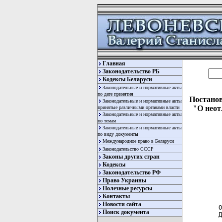
Главная
Законодательство РБ
Кодексы Беларуси
Законодательные и нормативные акты
по дате принятия
Постанов
Законодательные и нормативные акты
"О неот
принятые различными органами власти
Законодательные и нормативные акты
по темам
Законодательные и нормативные акты
по виду документы
Международное право в Беларуси
Законодательство СССР
Законы других стран
Кодексы
Законодательство РФ
  
  
Право Украины
Полезные ресурсы
  
Контакты
Новости сайта
 О
Поиск документа
 Д