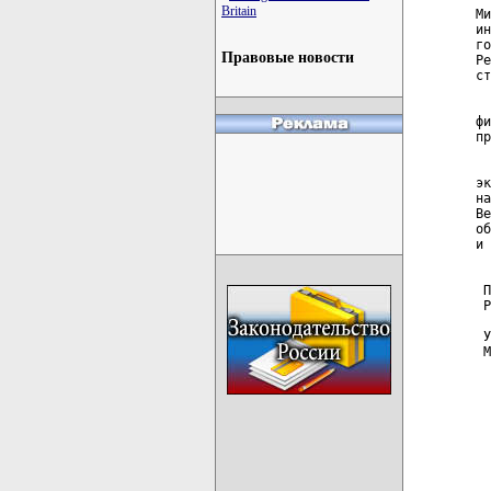
Britain
Ми
ин
го
Правовые новости
Ре
ст
  
фи
пр
  
эк
на
Ве
об
и 
 П
 Р
 У
 М