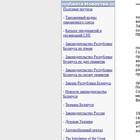
==
Полезные ресурсы
  
ко
-
Таможенный кодекс
ве
таможенного союза
За
ох
-
Каталог предприятий и
ПО
организаций СНГ
  
-
Законодательство Республики
по
Беларусь по темам
Го
пр
-
Законодательство Республики
ве
Беларусь по дате принятия
пр
ра
-
Законодательство Республики
пр
Беларусь по органу принятия
  
ор
-
Законы Республики Беларусь
По
-
Новости законодательства
Со
ме
Беларуси
Ве
-
Тюрьмы Беларуси
  
-
Законодательство России
19
св
-
Деловая Украина
де
эт
-
Автомобильный портал
ко
-
The legislation of the Great
  