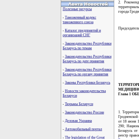
2. Рекомен
территориал
Полезные ресурсы
города Гродн
-
Таможенный кодекс
таможенного союза
Председате
-
Каталог предприятий и
организаций СНГ
-
Законодательство Республики
Беларусь по темам
         
         
-
Законодательство Республики
         
Беларусь по дате принятия
         
         
-
Законодательство Республики
Беларусь по органу принятия
-
Законы Республики Беларусь
ТЕРРИТОР
МЕДИЦИНС
-
Новости законодательства
Глава 1 
Беларуси
-
Тюрьмы Беларуси
1. Территор
-
Законодательство России
Гродненской 
-
Деловая Украина
от 18 июня 1
290; Национ
-
Автомобильный портал
Беларусь от
реестр право
-
The legislation of the Great