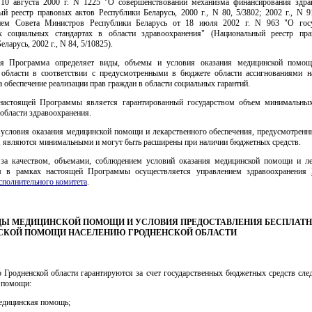
10 августа 2000 г. N 1225 "О совершенствовании механизма финансирования здра
й реестр правовых актов Республики Беларусь, 2000 г., N 80, 5/3802; 2002 г., N 9
нием Совета Министров Республики Беларусь от 18 июля 2002 г. N 963 "О госу
 социальных стандартах в области здравоохранения" (Национальный реестр пр
ларусь, 2002 г., N 84, 5/10825).
ая Программа определяет виды, объемы и условия оказания медицинской помощ
 области в соответствии с предусмотренными в бюджете области ассигнованиями н
а обеспечение реализации прав граждан в области социальных гарантий.
настоящей Программы является гарантированный государством объем минимальны
 области здравоохранения.
 условия оказания медицинской помощи и лекарственного обеспечения, предусмотренн
 являются минимальными и могут быть расширены при наличии бюджетных средств.
 за качеством, объемами, соблюдением условий оказания медицинской помощи и л
ем в рамках настоящей Программы осуществляется управлением здравоохранения
сполнительного комитета
.
ВИДЫ МЕДИЦИНСКОЙ ПОМОЩИ И УСЛОВИЯ ПРЕДОСТАВЛЕНИЯ БЕСПЛАТ
СКОЙ ПОМОЩИ НАСЕЛЕНИЮ ГРОДНЕНСКОЙ ОБЛАСТИ
ю Гродненской области гарантируются за счет государственных бюджетных средств сл
 помощи:
медицинская помощь;