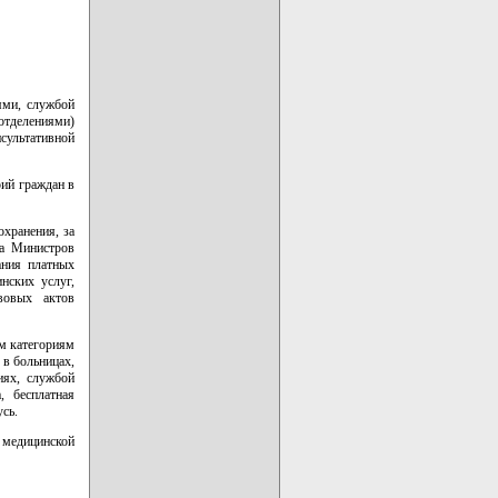
ями, службой
отделениями)
сультативной
рий граждан в
охранения, за
та Министров
ания платных
нских услуг,
вовых актов
м категориям
в больницах,
иях, службой
, бесплатная
сь.
 медицинской