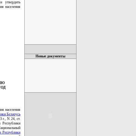
и утвердить
ия населения
Новые документы
ИЮ
ГОД
ия населения
ики Беларусь
г., N 24, ст.
м Республики
Национальный
в Республики