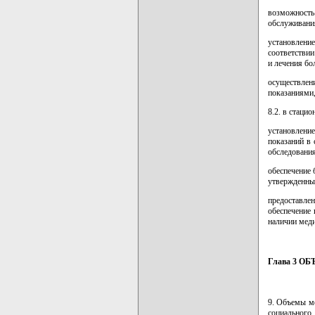
возможность
обслуживани
установлени
соответстви
и лечения бо
осуществлен
показаниями,
8.2. в стаци
установление
показаний в
обследования
обеспечение
утвержденны
предоставлен
обеспечение 
наличии меди
Глава 3 
9. Объемы м
социальног