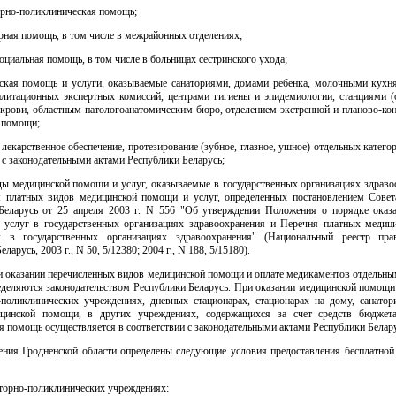
орно-поликлиническая помощь;
арная помощь, в том числе в межрайонных отделениях;
социальная помощь, в том числе в больницах сестринского ухода;
нская помощь и услуги, оказываемые санаториями, домами ребенка, молочными кухн
илитационных экспертных комиссий, центрами гигиены и эпидемиологии, станциями (
 крови, областным патологоанатомическим бюро, отделением экстренной и планово-кон
 помощи;
е лекарственное обеспечение, протезирование (зубное, глазное, ушное) отдельных катего
 с законодательными актами Республики Беларусь;
ды медицинской помощи и услуг, оказываемые в государственных организациях здраво
 платных видов медицинской помощи и услуг, определенных постановлением Сове
Беларусь от 25 апреля 2003 г. N 556 "Об утверждении Положения о порядке оказ
 услуг в государственных организациях здравоохранения и Перечня платных медици
х в государственных организациях здравоохранения" (Национальный реестр пра
ларусь, 2003 г., N 50, 5/12380; 2004 г., N 188, 5/15180).
ри оказании перечисленных видов медицинской помощи и оплате медикаментов отдельны
еделяются законодательством Республики Беларусь. При оказании медицинской помощи 
-поликлинических учреждениях, дневных стационарах, стационарах на дому, санатор
цинской помощи, в других учреждениях, содержащихся за счет средств бюджета
я помощь осуществляется в соответствии с законодательными актами Республики Белару
ления Гродненской области определены следующие условия предоставления бесплатной
аторно-поликлинических учреждениях: