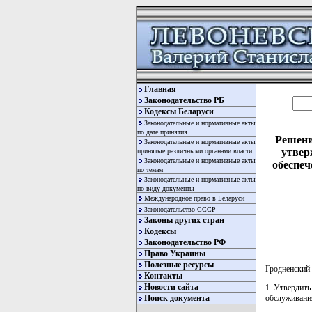
Главная
Законодательство РБ
Кодексы Беларуси
Законодательные и нормативные акты
по дате принятия
Решени
Законодательные и нормативные акты
утвер
принятые различными органами власти
Законодательные и нормативные акты
обеспеч
по темам
Законодательные и нормативные акты
по виду документы
Международное право в Беларуси
Законодательство СССР
Законы других стран
Кодексы
Законодательство РФ
Право Украины
Полезные ресурсы
Гродненский
Контакты
Новости сайта
1. Утвердит
обслуживания
Поиск документа