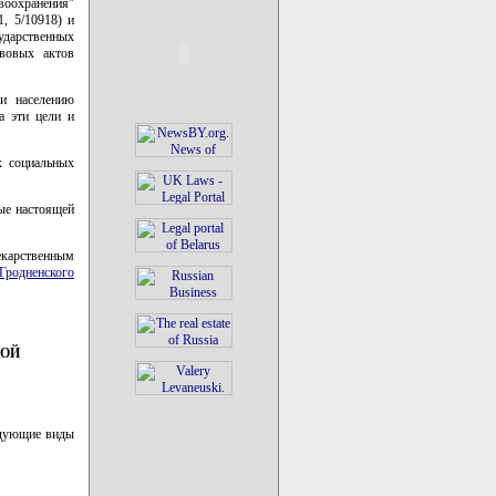
воохранения"
1, 5/10918) и
дарственных
авовых актов
и населению
а эти цели и
х социальных
ые настоящей
екарственным
Гродненского
НОЙ
едующие виды