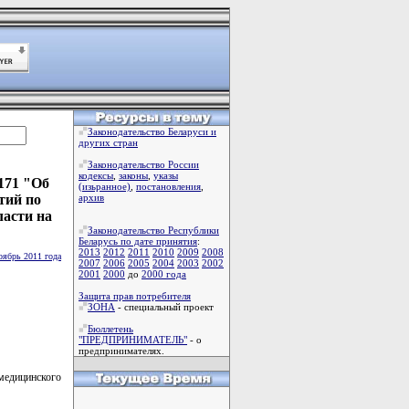
Законодательство Беларуси и
других стран
Законодательство России
кодексы
,
законы
,
указы
171 "Об
(изьранное)
,
постановления
,
тий по
архив
ласти на
Законодательство Республики
Беларусь по дате принятия
:
2013
2012
2011
2010
2009
2008
оябрь 2011 года
2007
2006
2005
2004
2003
2002
2001
2000
до
2000 года
Защита прав потребителя
ЗОНА
- специальный проект
Бюллетень
"ПРЕДПРИНИМАТЕЛЬ"
- о
предпринимателях.
медицинского