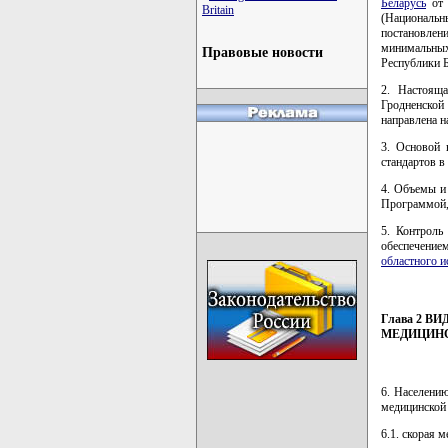
Беларусь
от 
Britain
(Национальны
постановле
минимальных
Правовые новости
Республики Бе
2. Настоящ
Гродненской
направлена н
3. Основой 
стандартов в
4. Объемы и
Программой,
5. Контроль
обеспечени
областного и
Глава 2 
МЕДИЦИН
6. Населени
медицинской
6.1. скорая 