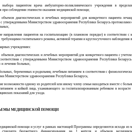
 выбора пациентом врача амбулаторно-поликлинического учреждения в предела
я при соблюдении этапности оказания медицинской помощи;
е объемов диагностических и лечебных мероприятий для конкретного пациента леча
и с утвержденными Министерством здравоохранения Республики Беларусь протоколами 
льных;
ие направления пациентов на госпитализацию (в плановом порядке) в соответствии с 
 требующими госпитального режима, активной терапии и круглосуточного наблюдения в
онарных учреждениях:
 объемов диагностических и лечебных мероприятий для конкретного пациента с учето
 соответствии с утвержденными Министерством здравоохранения Республики Беларусь
 и лечения больных;
 больных, беременных и родильниц лечебным питанием в соответствии с физиологическ
ми Министерством здравоохранения Республики Беларусь;
ие возможности одному из родителей или иному члену семьи находиться вместе с боль
питанием и койкой лица, ухаживающего за госпитализированным ребенком в возрасте 
цинских показаний для ухода.
ОБЪЕМЫ МЕДИЦИНСКОЙ ПОМОЩИ
едицинской помощи и услуг в рамках настоящей Программы определяются исходя из 
о стандарта бюджетного финансирования на 1 жителя и объемов медицинс