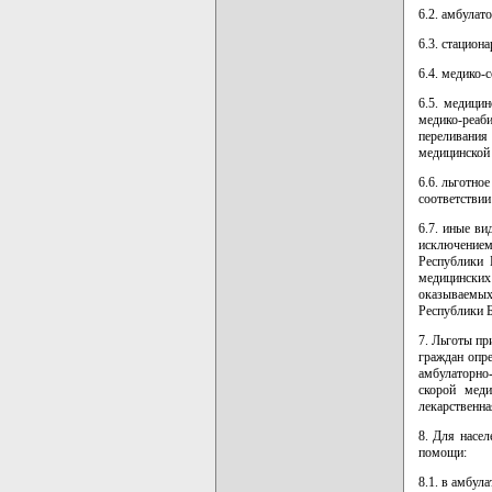
6.2. амбулат
6.3. стацион
6.4. медико-
6.5. медици
медико-реаб
переливания
медицинской
6.6. льготно
соответствии
6.7. иные ви
исключением
Республики 
медицинских
оказываемы
Республики Бе
7. Льготы п
граждан опр
амбулаторно
скорой меди
лекарственна
8. Для насе
помощи:
8.1. в амбул