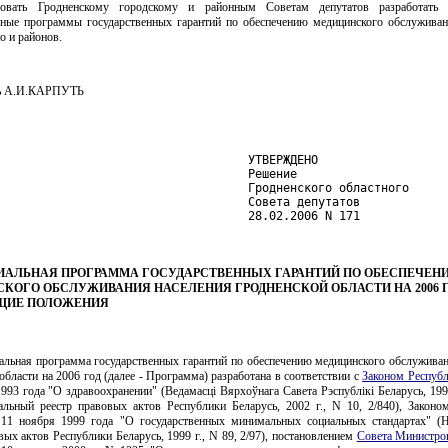
довать Гродненскому городскому и районным Советам депутатов разработать 
ьные программы государственных гарантий по обеспечению медицинского обслуживан
о и районов.
ль А.И.КАРПУТЬ
                                    УТВЕРЖДЕНО

                                    Решение

                                    Гродненского областного

                                    Совета депутатов

                                    28.02.2006 N 171
ИАЛЬНАЯ ПРОГРАММА ГОСУДАРСТВЕННЫХ ГАРАНТИЙ ПО ОБЕСПЕЧЕН
КОГО ОБСЛУЖИВАНИЯ НАСЕЛЕНИЯ ГРОДНЕНСКОЙ ОБЛАСТИ НА 2006 
ОБЩИЕ ПОЛОЖЕНИЯ
иальная программа государственных гарантий по обеспечению медицинского обслуживан
области на 2006 год (далее - Программа) разработана в соответствии с
Законом Республ
993 года "О здравоохранении" (Ведамасцi Вярхоўнага Савета Рэспублiкi Беларусь, 1993 
альный реестр правовых актов Республики Беларусь, 2002 г., N 10, 2/840), Законо
 11 ноября 1999 года "О государственных минимальных социальных стандартах" (
вых актов Республики Беларусь, 1999 г., N 89, 2/97), постановлением
Совета Министро