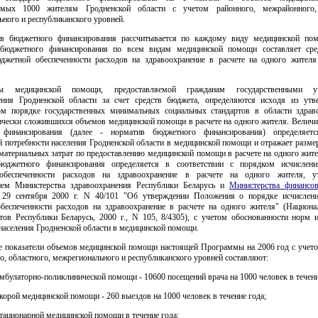
яемых 1000 жителям Гродненской области с учетом районного, межрайонного, 
ного и республиканского уровней.
ив бюджетного финансирования рассчитывается по каждому виду медицинской по
бюджетного финансирования по всем видам медицинской помощи составляет сре
джетной обеспеченности расходов на здравоохранение в расчете на одного жителя
ы медицинской помощи, предоставляемой гражданам государственными уч
ения Гродненской области за счет средств бюджета, определяются исходя из ут
ом порядке государственных минимальных социальных стандартов в области здрав
ически сложившихся объемов медицинской помощи в расчете на одного жителя. Величи
 финансирования (далее - норматив бюджетного финансирования) определяет
 потребности населения Гродненской области в медицинской помощи и отражает разме
материальных затрат по предоставлению медицинской помощи в расчете на одного жите
бюджетного финансирования определяется в соответствии с порядком исчислени
обеспеченности расходов на здравоохранение в расчете на одного жителя, у
ием Министерства здравоохранения Республики Беларусь и
Министерства финансо
 29 сентября 2000 г. N 40/101 "Об утверждении Положения о порядке исчислен
беспеченности расходов на здравоохранение в расчете на одного жителя" (Национа
тов Республики Беларусь, 2000 г., N 105, 8/4305), с учетом обоснованности норм 
населения Гродненской области в медицинской помощи.
е показатели объемов медицинской помощи настоящей Программы на 2006 год с учето
, областного, межрегионального и республиканского уровней составляют:
амбулаторно-поликлинической помощи - 10600 посещений врача на 1000 человек в течени
скорой медицинской помощи - 260 выездов на 1000 человек в течение года;
стационарной медицинской помощи в течение года: