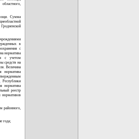
областного,
мощи. Сумма
днеобластной
 Гродненской
реждениями
вержденных в
оохранения с
на норматива
ся с учетом
ры средств на
ля. Величина
я норматива
твержденным
в
Республики
ия норматива
льный реестр
и нормативов
м районного,
е года;