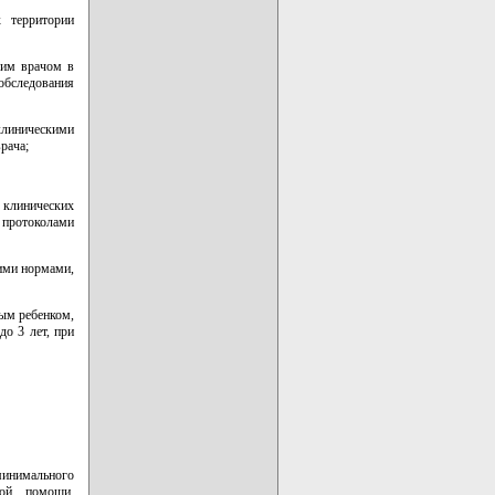
х территории
щим врачом в
обследования
клиническими
рача;
м клинических
 протоколами
ими нормами,
ным ребенком,
до 3 лет, при
минимального
кой помощи,