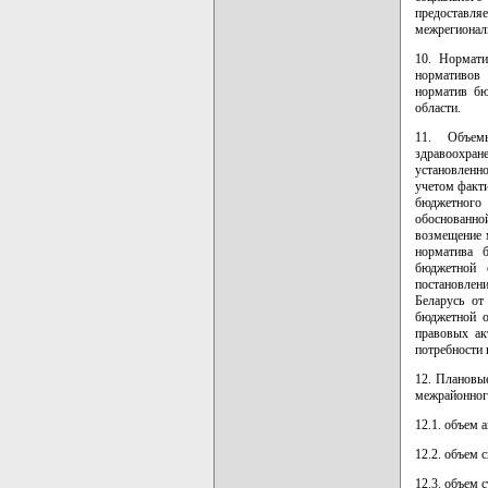
предоставл
межрегиональ
10. Нормат
нормативов 
норматив бю
области.
11. Объем
здравоохран
установленн
учетом факт
бюджетного
обоснованной
возмещение 
норматива 
бюджетной 
постановлен
Беларусь от
бюджетной о
правовых ак
потребности 
12. Плановы
межрайонного
12.1. объем 
12.2. объем 
12.3. объем 