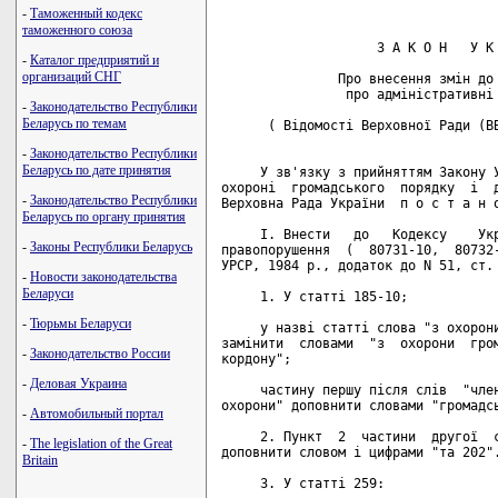
-
Таможенный кодекс
таможенного союза
                    З А К О Н   У К 
-
Каталог предприятий и
организаций СНГ
               Про внесення змін до 
                про адміністративні 
-
Законодательство Республики
Беларусь по темам
      ( Відомості Верховної Ради (ВВ
-
Законодательство Республики
Беларусь по дате принятия
     У зв'язку з прийняттям Закону У
охороні  громадського  порядку  і  д
-
Законодательство Республики
Верховна Рада України  п о с т а н о
Беларусь по органу принятия
     I. Внести   до   Кодексу    Укр
-
Законы Республики Беларусь
правопорушення  (  80731-10,  80732-
УРСР, 1984 р., додаток до N 51, ст. 
-
Новости законодательства
Беларуси
     1. У статті 185-10;

-
Тюрьмы Беларуси
     у назві статті слова "з охорони
замінити  словами  "з  охорони  гром
-
Законодательство России
кордону";

-
Деловая Украина
     частину першу після слів  "член
охорони" доповнити словами "громадсь
-
Автомобильный портал
     2. Пункт  2  частини  другої  с
-
The legislation of the Great
доповнити словом і цифрами "та 202".
Britain
     3. У статті 259:
