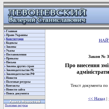
Главная
Право Украины
Конституция
НАЙ
Кодексы
Законы
Указы
Постановления
Закон № 30
Приказы
Письма
Про внесення змі
Законы других стран
Законодательство РБ
адміністрат
Законодательство РФ
Новости
Полезные ресурсы
Текст документа по
Контакты
Новости сайта
Поиск документа
<< Назад
|
Полезные ресурсы