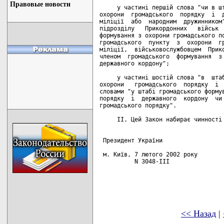
Правовые новости
     у частині першій слова "чи в шт
охорони  громадського  порядку  і  д
міліції  або  народним  дружинником"
підрозділу   Прикордонних   військ  
формування з охорони громадського по
громадського  пункту  з  охорони  гр
міліції,  військовослужбовцем  Прико
членом  громадського  формування  з 
державного кордону";

     у частині шостій слова "в  штаб
охорони   громадського  порядку  і  
словами "у штабі громадського формув
порядку  і  державного  кордону  чи 
громадського порядку".

     II. Цей Закон набирає чинності 
 Президент України                  
 м. Київ, 7 лютого 2002 року

          N 3048-III

<< Назад
|